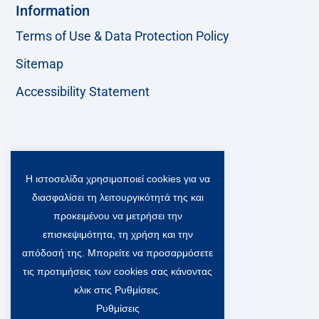
Information
Terms of Use & Data Protection Policy
Sitemap
Accessibility Statement
Follow us:
Η ιστοσελίδα χρησιμοποιεί cookies για να
F
T
L
Y
a
w
i
o
διασφαλίσει τη λειτουργικότητά της και
c
i
n
u
Viber Community:
προκειμένου να μετρήσει την
e
t
k
t
b
t
e
u
επισκεψιμότητα, τη χρήση και την
o
e
d
b
απόδοσή της. Μπορείτε να προσαρμόσετε
o
r
i
e
τις προτιμήσεις των cookies σας κάνοντας
k
-
n
x
κλικ στις Ρυθμίσεις.
S
Ρυθμίσεις
o