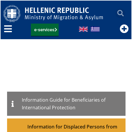
Skip
to
content
e-services
Ministry of Migration and
Asylum
migration.gov.gr
Information Guide for Beneficiaries of
International Protection
Information for Displaced Persons from