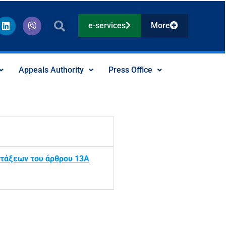
L
V
e-services
More
i
i
n
b
k
e
e
r
d
Appeals Authority
Press Office
i
n
ατάξεων του άρθρου 13Α