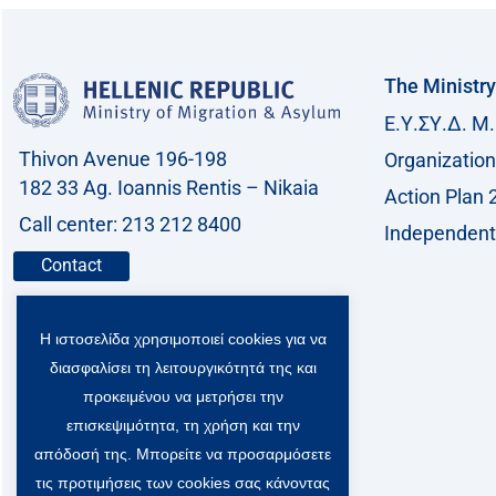
The Ministry
Ε.Υ.ΣΥ.Δ. Μ.
Thivon Avenue 196-198
Organization
182 33 Ag. Ioannis Rentis – Nikaia
Action Plan 
Call center: 213 212 8400
Independent 
Contact
Η ιστοσελίδα χρησιμοποιεί cookies για να
διασφαλίσει τη λειτουργικότητά της και
προκειμένου να μετρήσει την
επισκεψιμότητα, τη χρήση και την
απόδοσή της. Μπορείτε να προσαρμόσετε
τις προτιμήσεις των cookies σας κάνοντας