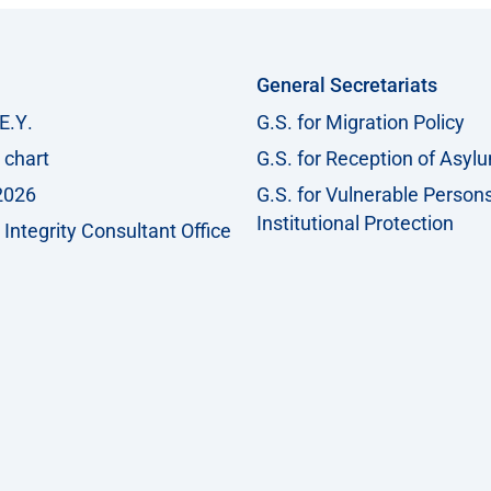
General Secretariats
Ε.Υ.
G.S. for Migration Policy
 chart
G.S. for Reception of Asyl
2026
G.S. for Vulnerable Person
Institutional Protection
Integrity Consultant Office