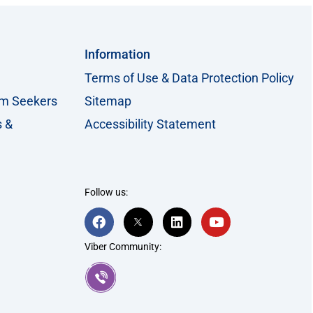
Information
Terms of Use & Data Protection Policy
um Seekers
Sitemap
s &
Accessibility Statement
Follow us:
F
T
L
Y
a
w
i
o
c
i
n
u
Viber Community:
e
t
k
t
b
t
e
u
o
e
d
b
o
r
i
e
k
-
n