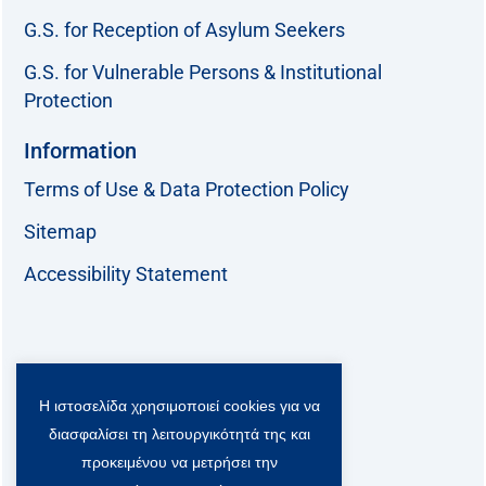
G.S. for Reception of Asylum Seekers
G.S. for Vulnerable Persons & Institutional
Protection
Information
Terms of Use & Data Protection Policy
Sitemap
Accessibility Statement
Follow us:
Η ιστοσελίδα χρησιμοποιεί cookies για να
F
T
L
Y
a
w
i
o
διασφαλίσει τη λειτουργικότητά της και
c
i
n
u
Viber Community:
προκειμένου να μετρήσει την
e
t
k
t