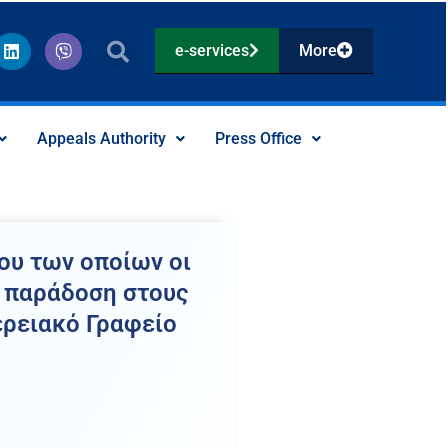
L
V
e-services
More
i
i
n
b
k
e
e
r
d
Appeals Authority
Press Office
i
n
ου των οποίων οι
ς παράδοση στους
ερειακό Γραφείο