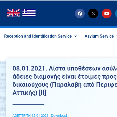
F
T
Y
a
w
o
c
i
u
e
t
t
b
t
u
o
e
b
Reception and Identification Service
Asylum Service
o
r
e
k
-
x
-
s
o
c
08.01.2021. Λίστα υποθέσεων ασύλ
i
a
άδειες διαμονής είναι έτοιμες προ
l
I
δικαιούχους (Παραλαβή από Περιφ
c
o
Αττικής) [ΙΙ]
n
ADET TRITH 12-01-2021
Download