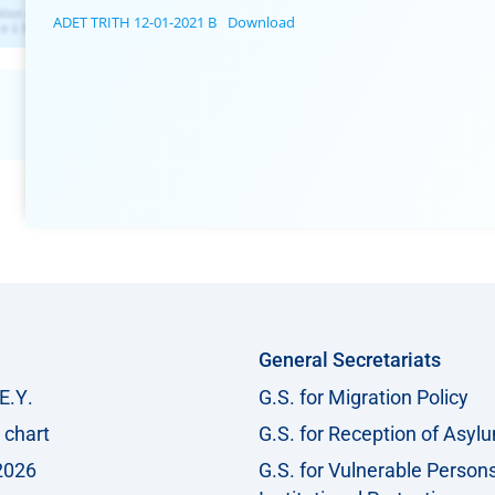
ADET TRITH 12-01-2021 B
Download
General Secretariats
Ε.Υ.
G.S. for Migration Policy
 chart
G.S. for Reception of Asyl
2026
G.S. for Vulnerable Person