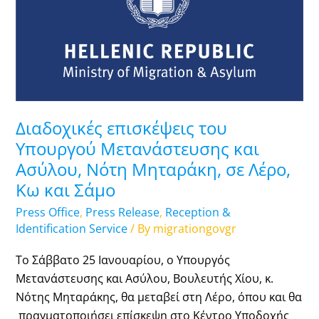
Υπουργού
Μετανάστευσης
και
Ασύλου,
Νότη
Μηταράκη,
σε
Διαδοχικές επισκέψεις του
Λέρο,
Υπουργού Μετανάστευσης και
Κω
Ασύλου, Νότη Μηταράκη, σε Λέρο,
και
Κω και Σάμο
Σάμο
Press Office
,
Press Release
,
Reception &
Identification Service
/ By
migrationgovgr
Το Σάββατο 25 Ιανουαρίου, ο Υπουργός
Μετανάστευσης και Ασύλου, Βουλευτής Χίου, κ.
Νότης Μηταράκης, θα μεταβεί στη Λέρο, όπου και θα
πραγματοποιήσει επίσκεψη στο Κέντρο Υποδοχής