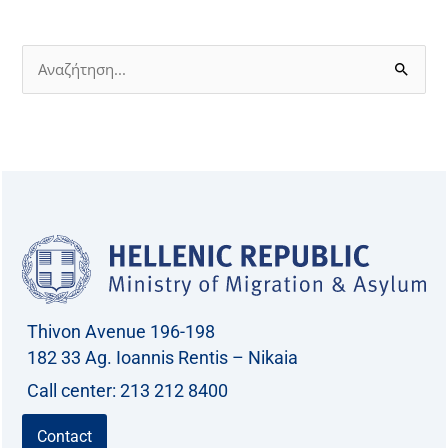
S
e
a
r
c
h
f
o
r
Thivon Avenue 196-198
:
182 33 Ag. Ioannis Rentis – Nikaia
Call center: 213 212 8400
Contact