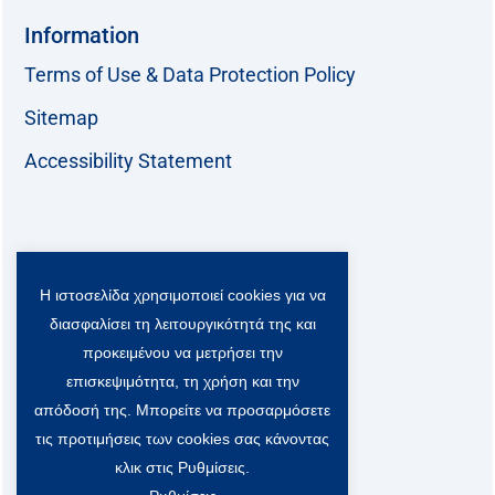
Information
Terms of Use & Data Protection Policy
Sitemap
Accessibility Statement
Follow us:
Η ιστοσελίδα χρησιμοποιεί cookies για να
F
T
L
Y
a
w
i
o
διασφαλίσει τη λειτουργικότητά της και
c
i
n
u
Viber Community:
προκειμένου να μετρήσει την
e
t
k
t
b
t
e
u
επισκεψιμότητα, τη χρήση και την
o
e
d
b
απόδοσή της. Μπορείτε να προσαρμόσετε
o
r
i
e
τις προτιμήσεις των cookies σας κάνοντας
k
-
n
x
κλικ στις Ρυθμίσεις.
S