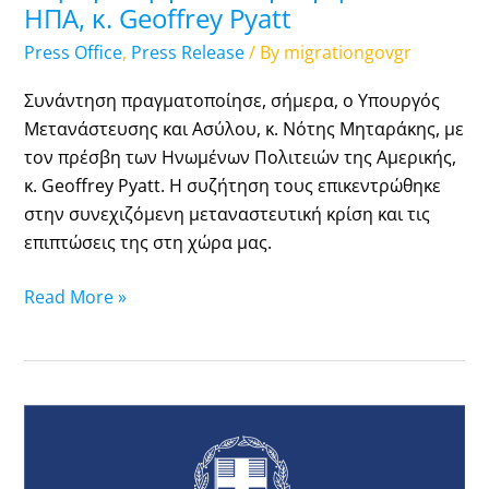
και
ΗΠΑ, κ. Geoffrey Pyatt
Ασύλου,
Press Office
,
Press Release
/ By
migrationgovgr
Νότη
Μηταράκη,
Συνάντηση πραγματοποίησε, σήμερα, ο Υπουργός
με
Μετανάστευσης και Ασύλου, κ. Νότης Μηταράκης, με
τον
τον πρέσβη των Ηνωμένων Πολιτειών της Αμερικής,
πρέσβη
κ. Geoffrey Pyatt. Η συζήτηση τους επικεντρώθηκε
των
στην συνεχιζόμενη μεταναστευτική κρίση και τις
ΗΠΑ,
επιπτώσεις της στη χώρα μας.
κ.
Geoffrey
Read More »
Pyatt
Διαδοχικές
επισκέψεις
του