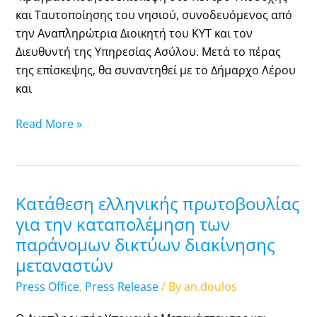
και Ταυτοποίησης του νησιού, συνοδευόμενος από
την Αναπληρώτρια Διοικητή του ΚΥΤ και τον
Διευθυντή της Υπηρεσίας Ασύλου. Μετά το πέρας
της επίσκεψης, θα συναντηθεί με το Δήμαρχο Λέρου
και
Read More »
Κατάθεση ελληνικής πρωτοβουλίας
Κατάθεση
ελληνικής
για την καταπολέμηση των
πρωτοβουλίας
παράνομων δικτύων διακίνησης
για
μεταναστών
την
Press Office
,
Press Release
/ By
an.doulos
καταπολέμηση
των