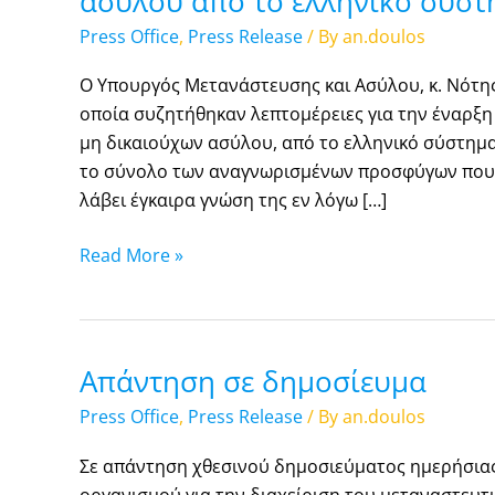
ασύλου από το ελληνικό σύσ
προσφύγων
Press Office
,
Press Release
/ By
an.doulos
και
μη
Ο Υπουργός Μετανάστευσης και Ασύλου, κ. Νότη
δικαιούχων
οποία συζητήθηκαν λεπτομέρειες για την έναρ
ασύλου
μη δικαιούχων ασύλου, από το ελληνικό σύστημα 
από
το σύνολο των αναγνωρισμένων προσφύγων που
το
λάβει έγκαιρα γνώση της εν λόγω […]
ελληνικό
σύστημα
Read More »
υποδοχής
Απάντηση σε δημοσίευμα
Απάντηση
σε
Press Office
,
Press Release
/ By
an.doulos
δημοσίευμα
Σε απάντηση χθεσινού δημοσιεύματος ημερήσιας
οργανισμού για την διαχείριση του μεταναστευτι