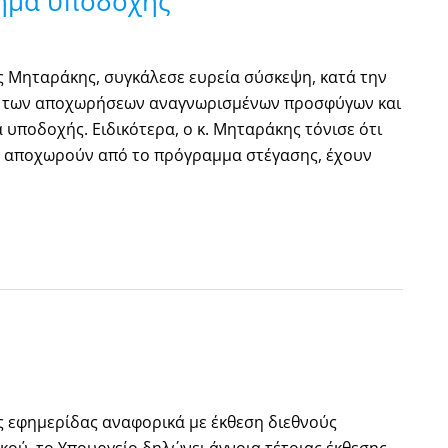
τημα υποδοχής
ς Μηταράκης, συγκάλεσε ευρεία σύσκεψη, κατά την
ξη των αποχωρήσεων αναγνωρισμένων προσφύγων και
υποδοχής. Ειδικότερα, ο κ. Μηταράκης τόνισε ότι
 αποχωρούν από το πρόγραμμα στέγασης, έχουν
 εφημερίδας αναφορικά με έκθεση διεθνούς
κού, το Υπουργείο δηλώνει άγνοια τέτοιας έκθεσης.