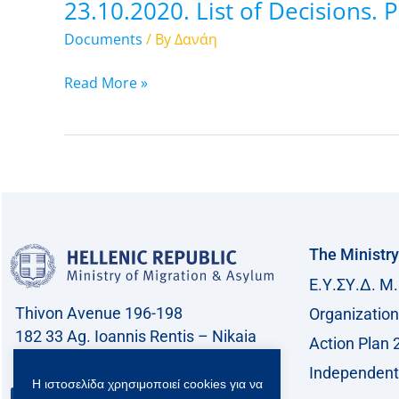
23.10.2020. List of Decisions. 
Documents
/ By
Δανάη
Read More »
The Ministry
Ε.Υ.ΣΥ.Δ. Μ.
Thivon Avenue 196-198
Organization
182 33 Ag. Ioannis Rentis – Nikaia
Action Plan 
Call center: 213 212 8400
Independent 
Η ιστοσελίδα χρησιμοποιεί cookies για να
Contact