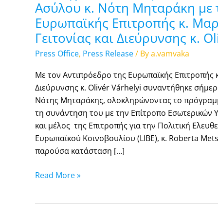
Ασύλου κ. Νότη Μηταράκη με 
και
τον
Ευρωπαϊκής Επιτροπής κ. Μαρ
Επίτροπο
Γειτονίας και Διεύρυνσης κ. Ol
Γειτονίας
Press Office
,
Press Release
/ By
a.vamvaka
και
Διεύρυνσης
Με τον Αντιπρόεδρο της Ευρωπαϊκής Επιτροπής κ.
κ.
Διεύρυνσης κ. Olivér Várhelyi συναντήθηκε σήμε
Olivér
Νότης Μηταράκης, ολοκληρώνοντας το πρόγραμμ
Várhelyi
τη συνάντηση του με την Επίτροπο Εσωτερικών Υ
και μέλος της Επιτροπής για την Πολιτική Ελευθε
Ευρωπαϊκού Κοινοβουλίου (LIBE), κ. Roberta Met
παρούσα κατάσταση […]
Read More »