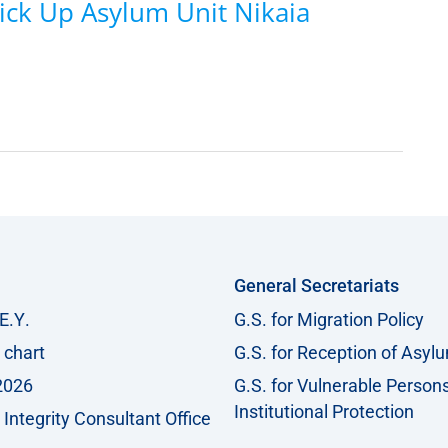
Pick Up Asylum Unit Nikaia
General Secretariats
Ε.Υ.
G.S. for Migration Policy
 chart
G.S. for Reception of Asyl
2026
G.S. for Vulnerable Person
Institutional Protection
Integrity Consultant Office