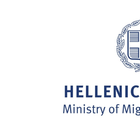
23.10.2020.
List
of
Decisions.
Pick
Up
Asylum
Unit
Nikaia