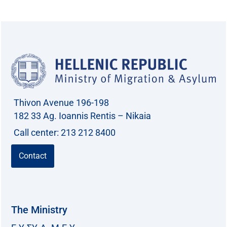
a
r
c
h
f
o
r
Thivon Avenue 196-198
:
182 33 Ag. Ioannis Rentis – Nikaia
Call center: 213 212 8400
Contact
The Ministry