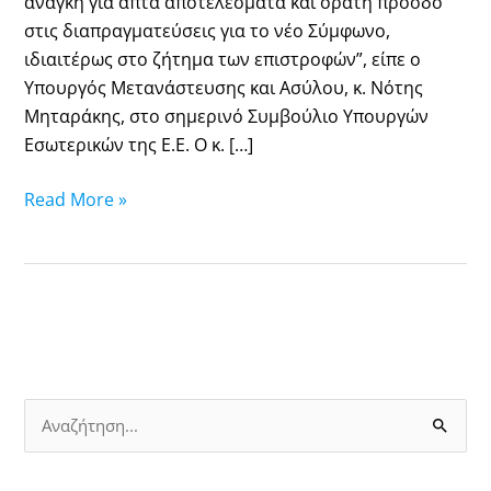
ανάγκη για απτά αποτελέσματα και ορατή πρόοδο
στις διαπραγματεύσεις για το νέο Σύμφωνο,
ιδιαιτέρως στο ζήτημα των επιστροφών”, είπε ο
Υπουργός Μετανάστευσης και Ασύλου, κ. Νότης
Μηταράκης, στο σημερινό Συμβούλιο Υπουργών
Εσωτερικών της Ε.Ε. Ο κ. […]
Read More »
S
e