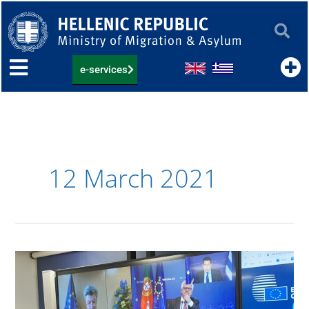
Skip
to
content
e-services
12 March 2021
Παρέμβαση
Υπουργού
Μετανάστευσης