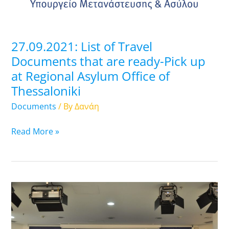
ready-
Pick
up
27.09.2021: List of Travel
at
Documents that are ready-Pick up
Regional
at Regional Asylum Office of
Asylum
Thessaloniki
Office
of
Documents
/ By
Δανάη
Thessaloniki
Read More »
Μeeting
of
the
Minister