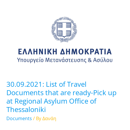
30.09.2021:
List
of
Travel
Documents
that
are
ready-
Pick
up
30.09.2021: List of Travel
at
Documents that are ready-Pick up
Regional
at Regional Asylum Office of
Asylum
Thessaloniki
Office
of
Documents
/ By
Δανάη
Thessaloniki