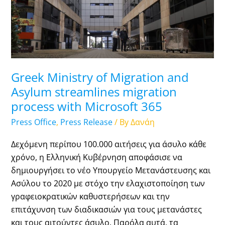
and
Asylum
streamlines
migration
process
with
Greek Ministry of Migration and
Microsoft
Asylum streamlines migration
365
process with Microsoft 365
Press Office
,
Press Release
/ By
Δανάη
Δεχόμενη περίπου 100.000 αιτήσεις για άσυλο κάθε
χρόνο, η Ελληνική Κυβέρνηση αποφάσισε να
δημιουργήσει το νέο Υπουργείο Μετανάστευσης και
Ασύλου το 2020 με στόχο την ελαχιστοποίηση των
γραφειοκρατικών καθυστερήσεων και την
επιτάχυνση των διαδικασιών για τους μετανάστες
και τους αιτούντες άσυλο. Παρόλα αυτά, τα