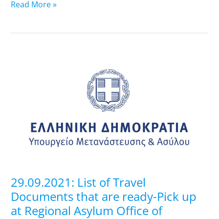
Read More »
29.09.2021:
List
of
Travel
Documents
that
are
ready-
Pick
up
29.09.2021: List of Travel
at
Documents that are ready-Pick up
Regional
at Regional Asylum Office of
Asylum