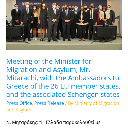
for
Migration
and
Asylum,
Mr.
Mitarachi,
with
the
Μeeting of the Minister for
Ambassadors
Migration and Asylum, Mr.
to
Mitarachi, with the Ambassadors to
Greece
Greece of the 26 EU member states,
of
and the associated Schengen states
the
Press Office
,
Press Release
/ By
Ministry of Migration
26
and Asylum
EU
member
Ν. Μηταράκης: ‘’Η Ελλάδα παρακολουθεί με
states,