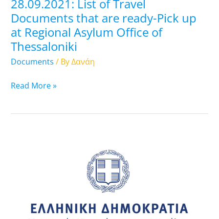
28.09.2021: List of Travel
at
Documents that are ready-Pick up
Regional
at Regional Asylum Office of
Asylum
Thessaloniki
Office
of
Documents
/ By
Δανάη
Thessaloniki
Read More »
27.09.2021:
List
of
Travel
Documents
that
are