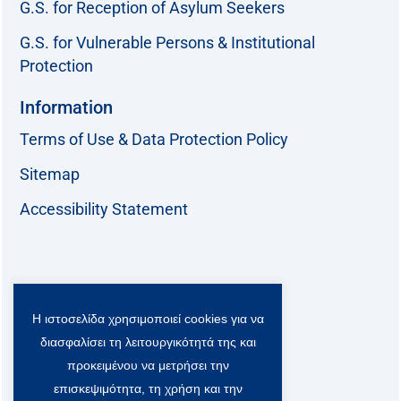
G.S. for Reception of Asylum Seekers
G.S. for Vulnerable Persons & Institutional
Protection
Information
Terms of Use & Data Protection Policy
Sitemap
Accessibility Statement
Follow us:
Η ιστοσελίδα χρησιμοποιεί cookies για να
F
T
L
Y
a
w
i
o
διασφαλίσει τη λειτουργικότητά της και
c
i
n
u
Viber Community:
προκειμένου να μετρήσει την
e
t
k
t
b
t
e
u
επισκεψιμότητα, τη χρήση και την