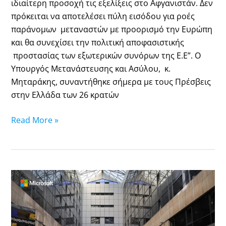
ιδιαίτερη προσοχή τις εξελίξεις στο Αφγανιστάν. Δεν
and
πρόκειται να αποτελέσει πύλη εισόδου για ροές
the
παράνομων μεταναστών με προορισμό την Ευρώπη
associated
και θα συνεχίσει την πολιτική αποφασιστικής
Schengen
προστασίας των εξωτερικών συνόρων της Ε.Ε”. Ο
states
Υπουργός Μετανάστευσης και Ασύλου, κ.
Μηταράκης, συναντήθηκε σήμερα με τους Πρέσβεις
στην Ελλάδα των 26 κρατών
Read More »
Greek
Ministry
of
Migration