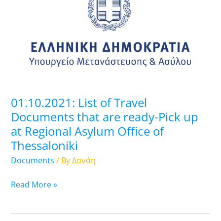
of
Travel
Documents
that
are
ready-
Pick
up
01.10.2021: List of Travel
at
Documents that are ready-Pick up
Regional
at Regional Asylum Office of
Asylum
Thessaloniki
Office
of
Documents
/ By
Δανάη
Thessaloniki
Read More »