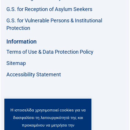
G.S. for Reception of Asylum Seekers
G.S. for Vulnerable Persons & Institutional
Protection
Information
Terms of Use & Data Protection Policy
Sitemap
Accessibility Statement
Follow us:
Η ιστοσελίδα χρησιμοποιεί cookies για να
F
T
L
Y
a
w
i
o
διασφαλίσει τη λειτουργικότητά της και
c
i
n
u
Viber Community:
προκειμένου να μετρήσει την
e
t
k
t