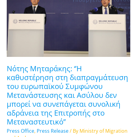
καθυστέρηση
στη
διαπραγμάτευση
του
ευρωπαϊκού
Συμφώνου
Μετανάστευσης
και
Ασύλου
Νότης Μηταράκης: ‘’Η
δεν
καθυστέρηση στη διαπραγμάτευση
μπορεί
του ευρωπαϊκού Συμφώνου
να
Μετανάστευσης και Ασύλου δεν
συνεπάγεται
μπορεί να συνεπάγεται συνολική
συνολική
αδράνεια της Επιτροπής στο
αδράνεια
Μεταναστευτικό’’
της
Επιτροπής
Press Office
,
Press Release
/ By
Ministry of Migration