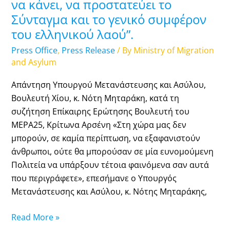
να κάνει, να προστατεύει το
των
Σύνταγμα και το γενικό συμφέρον
ροών
του ελληνικού λαού”.
κατά
90%
Press Office
,
Press Release
/ By
Ministry of Migration
το
and Asylum
2021
Απάντηση Υπουργού Μετανάστευσης και Ασύλου,
σε
Βουλευτή Χίου, κ. Νότη Μηταράκη, κατά τη
σχέση
συζήτηση Επίκαιρης Ερώτησης Βουλευτή του
με
ΜΕΡΑ25, Κρίτωνα Αρσένη «Στη χώρα μας δεν
το
μπορούν, σε καμία περίπτωση, να εξαφανιστούν
2019
άνθρωποι, ούτε θα μπορούσαν σε μία ευνομούμενη
έχει
Πολιτεία να υπάρξουν τέτοια φαινόμενα σαν αυτά
στερήσει
που περιγράφετε», επεσήμανε ο Υπουργός
εκατοντάδες
Μετανάστευσης και Ασύλου, κ. Νότης Μηταράκης,
εκατομμύρια
στη
Read More »
βιομηχανία