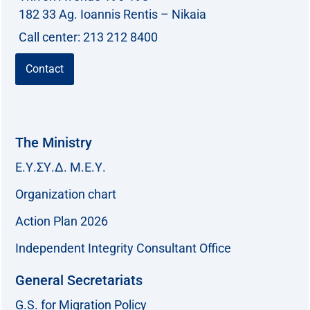
και
182 33 Ag. Ioannis Rentis – Nikaia
το
Call center: 213 212 8400
γενικό
συμφέρον
Contact
του
ελληνικού
λαού”.
The Ministry
Ε.Υ.ΣΥ.Δ. Μ.Ε.Υ.
Organization chart
Action Plan 2026
Independent Integrity Consultant Office
General Secretariats
G.S. for Migration Policy