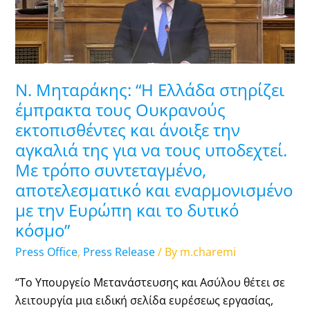
Ελλάδα
στηρίζει
έμπρακτα
τους
Ουκρανούς
Ν. Μηταράκης: “Η Ελλάδα στηρίζει
εκτοπισθέντες
έμπρακτα τους Ουκρανούς
και
εκτοπισθέντες και άνοιξε την
άνοιξε
αγκαλιά της για να τους υποδεχτεί.
την
αγκαλιά
Με τρόπο συντεταγμένο,
της
αποτελεσματικό και εναρμονισμένο
για
με την Ευρώπη και το δυτικό
να
κόσμο”
τους
Press Office
,
Press Release
/ By
m.charemi
υποδεχτεί.
Με
“Tο Υπουργείο Μετανάστευσης και Ασύλου θέτει σε
τρόπο
λειτουργία μια ειδική σελίδα ευρέσεως εργασίας,