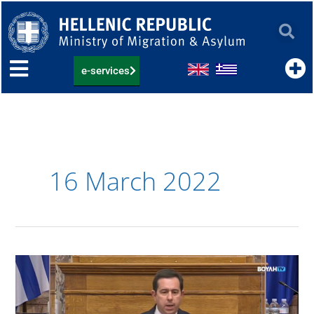
Skip
to
content
e-services
16 March 2022
Ν.
Μηταράκης:
“Η