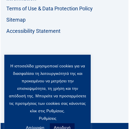
Terms of Use & Data Protection Policy
Sitemap
Accessibility Statement
Follow us:
Η ιστοσελίδα χρησιμοποιεί cookies για να
F
T
L
Y
a
w
i
o
διασφαλίσει τη λειτουργικότητά της και
c
i
n
u
Viber Community:
προκειμένου να μετρήσει την
e
t
k
t
b
t
e
u
επισκεψιμότητα, τη χρήση και την
o
e
d
b
απόδοσή της. Μπορείτε να προσαρμόσετε
o
r
i
e
τις προτιμήσεις των cookies σας κάνοντας
k
-
n
x
κλικ στις Ρυθμίσεις.
S
Ρυθμίσεις
o
c
Απόρριψη
Αποδοχή