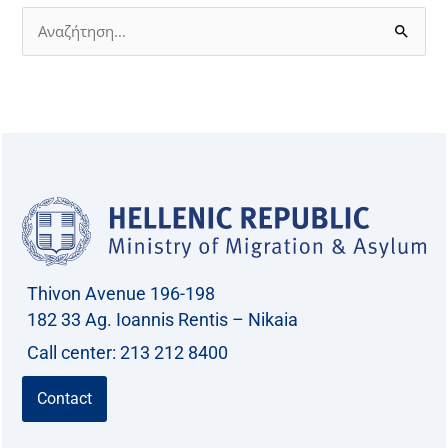
S
e
a
r
c
h
f
o
r
Thivon Avenue 196-198
:
182 33 Ag. Ioannis Rentis – Nikaia
Call center: 213 212 8400
Contact