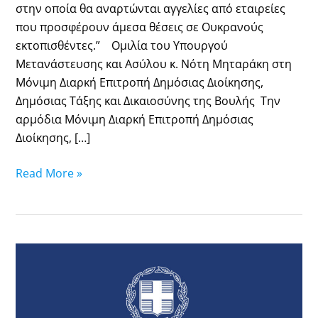
συντεταγμένο,
στην οποία θα αναρτώνται αγγελίες από εταιρείες
αποτελεσματικό
που προσφέρουν άμεσα θέσεις σε Ουκρανούς
και
εκτοπισθέντες.” Ομιλία του Υπουργού
εναρμονισμένο
Μετανάστευσης και Ασύλου κ. Νότη Μηταράκη στη
με
Μόνιμη Διαρκή Επιτροπή Δημόσιας Διοίκησης,
την
Δημόσιας Τάξης και Δικαιοσύνης της Βουλής Την
Ευρώπη
αρμόδια Μόνιμη Διαρκή Επιτροπή Δημόσιας
και
Διοίκησης, […]
το
δυτικό
Read More »
κόσμο”
Διακήρυξη
για
τη
Σύναψη