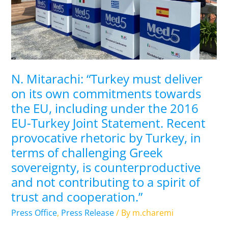
own
commitments
towards
the
EU,
including
N. Mitarachi: “Turkey must deliver
under
on its own commitments towards
the
the EU, including under the 2016
2016
EU-Turkey Joint Statement. Recent
EU-
provocative rhetoric by Turkey, in
Turkey
Joint
terms of challenging Greek
Statement.
sovereignty, is counterproductive
Recent
and not contributing to a spirit of
provocative
trust and cooperation.”
rhetoric
Press Office
,
Press Release
/ By
m.charemi
by