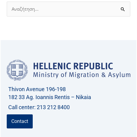
cooperation.”
S
e
a
r
c
h
f
o
r
Thivon Avenue 196-198
:
182 33 Ag. Ioannis Rentis – Nikaia
Call center: 213 212 8400
Contact