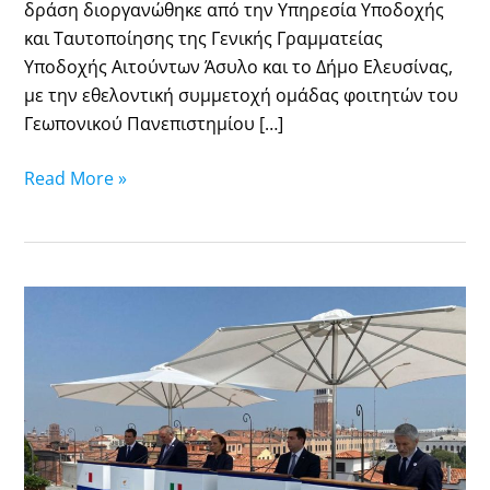
δράση διοργανώθηκε από την Υπηρεσία Υποδοχής
και Ταυτοποίησης της Γενικής Γραμματείας
Υποδοχής Αιτούντων Άσυλο και το Δήμο Ελευσίνας,
με την εθελοντική συμμετοχή ομάδας φοιτητών του
Γεωπονικού Πανεπιστημίου […]
Read More »
N.
Mitarachi:
“Turkey
must
deliver
on
its