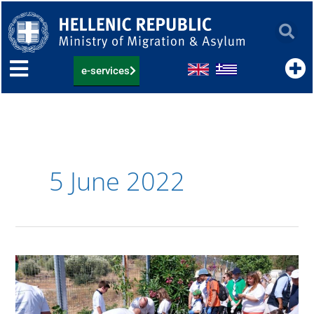
Skip
to
content
e-services
5 June 2022
Δενδροφύτευση
στη
Δομή