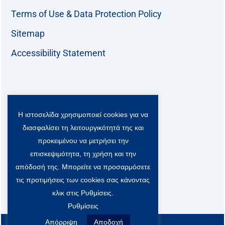
Terms of Use & Data Protection Policy
Sitemap
Accessibility Statement
Follow us:
Η ιστοσελίδα χρησιμοποιεί cookies για να
F
T
L
Y
a
w
i
o
διασφαλίσει τη λειτουργικότητά της και
c
i
n
u
Viber Community:
προκειμένου να μετρήσει την
e
t
k
t
b
t
e
u
επισκεψιμότητα, τη χρήση και την
o
e
d
b
απόδοσή της. Μπορείτε να προσαρμόσετε
o
r
i
e
τις προτιμήσεις των cookies σας κάνοντας
k
-
n
x
κλικ στις Ρυθμίσεις.
S
Ρυθμίσεις
o
c
Απόρριψη
Αποδοχή