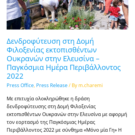
Φιλοξενίας
εκτοπισθέντων
Ουκρανών
στην
Ελευσίνα
Δενδροφύτευση στη Δομή
–
Φιλοξενίας εκτοπισθέντων
Παγκόσμια
Ημέρα
Ουκρανών στην Ελευσίνα –
Περιβάλλοντος
Παγκόσμια Ημέρα Περιβάλλοντος
2022
2022
Press Office
,
Press Release
/ By
m.charemi
Με επιτυχία ολοκληρώθηκε η δράση
δενδροφύτευσης στη Δομή Φιλοξενίας
εκτοπισθέντων Ουκρανών στην Ελευσίνα με αφορμή
τον εορτασμό της Παγκόσμιας Ημέρας
Περιβάλλοντος 2022 με σύνθημα «Μόνο μία Γη» Η