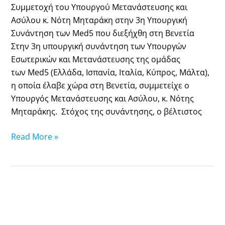
Turkey,
Συμμετοχή του Υπουργού Μετανάστευσης και
in
Ασύλου κ. Νότη Μηταράκη στην 3η Υπουργική
terms
Συνάντηση των Med5 που διεξήχθη στη Βενετία
of
Στην 3η υπουργική συνάντηση των Υπουργών
challenging
Εσωτερικών και Μετανάστευσης της ομάδας
Greek
των Med5 (Ελλάδα, Ισπανία, Ιταλία, Κύπρος, Μάλτα),
sovereignty,
η οποία έλαβε χώρα στη Βενετία, συμμετείχε ο
is
Υπουργός Μετανάστευσης και Ασύλου, κ. Νότης
counterproductive
Μηταράκης. Στόχος της συνάντησης, ο βέλτιστος
and
not
Read More »
contributing
to
a
spirit
of
trust
and