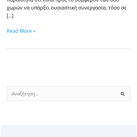
χωρών να υπάρξει ουσιαστική συνεργασία, τόσο σε
[…]
Read More »
S
e
a
r
c