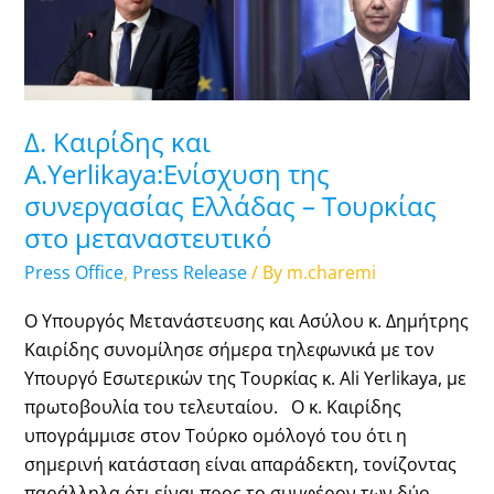
και
Α.Yerlikaya:Ενίσχυση
της
συνεργασίας
Ελλάδας
Δ. Καιρίδης και
–
Α.Yerlikaya:Ενίσχυση της
Τουρκίας
συνεργασίας Ελλάδας – Τουρκίας
στο
στο μεταναστευτικό
μεταναστευτικό
Press Office
,
Press Release
/ By
m.charemi
Ο Υπουργός Μετανάστευσης και Ασύλου κ. Δημήτρης
Καιρίδης συνομίλησε σήμερα τηλεφωνικά με τον
Υπουργό Εσωτερικών της Τουρκίας κ. Ali Yerlikaya, με
πρωτοβουλία του τελευταίου. Ο κ. Καιρίδης
υπογράμμισε στον Τούρκο ομόλογό του ότι η
σημερινή κατάσταση είναι απαράδεκτη, τονίζοντας
παράλληλα ότι είναι προς το συμφέρον των δύο