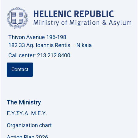
h
f
o
r
Thivon Avenue 196-198
:
182 33 Ag. Ioannis Rentis – Nikaia
Call center: 213 212 8400
Contact
The Ministry
Ε.Υ.ΣΥ.Δ. Μ.Ε.Υ.
Organization chart
Action Plan 2026