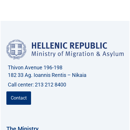
e
a
r
c
h
f
o
r
Thivon Avenue 196-198
:
182 33 Ag. Ioannis Rentis – Nikaia
Call center: 213 212 8400
Contact
The Ministry