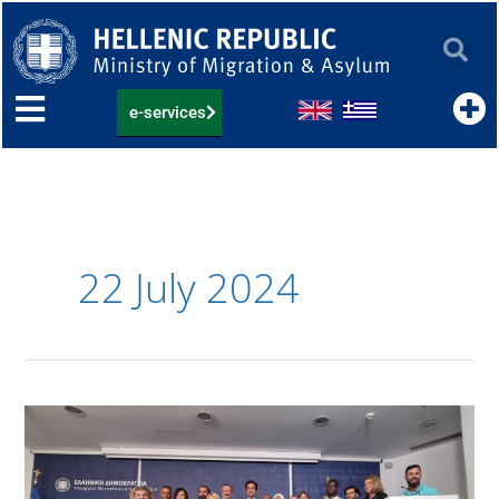
Skip
to
content
e-services
22 July 2024
Αποτελέσματα
Διεθνούς
Άσκησης