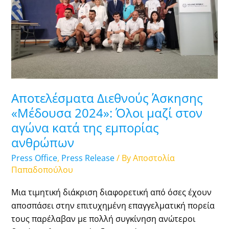
«Μέδουσα
2024»:
Όλοι
μαζί
στον
αγώνα
κατά
Αποτελέσματα Διεθνούς Άσκησης
της
εμπορίας
«Μέδουσα 2024»: Όλοι μαζί στον
ανθρώπων
αγώνα κατά της εμπορίας
ανθρώπων
Press Office
,
Press Release
/ By
Αποστολία
Παπαδοπούλου
Μια τιμητική διάκριση διαφορετική από όσες έχουν
αποσπάσει στην επιτυχημένη επαγγελματική πορεία
τους παρέλαβαν με πολλή συγκίνηση ανώτεροι