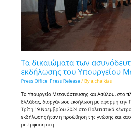
Τα δικαιώματα των ασυνόδευτ
εκδήλωσης του Υπουργείου Μ
Press Office
,
Press Release
/ By
a.chalkias
Το Υπουργείο Μετανάστευσης και Ασύλου, στο π
Ελλάδας, διοργάνωσε εκδήλωση με αφορμή την Π
Τρίτη 19 Νοεμβρίου 2024 στο Πολιτιστικό Κέντρ
εκδήλωσης ήταν η προώθηση της γνώσης και κατ
με έμφαση στη