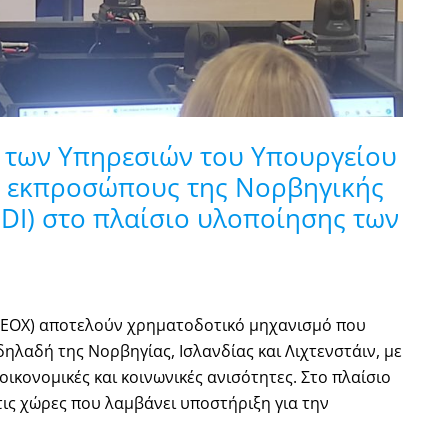
 των Υπηρεσιών του Υπουργείου
ε εκπροσώπους της Νορβηγικής
DI) στο πλαίσιο υλοποίησης των
– ΕΟΧ) αποτελούν χρηματοδοτικό μηχανισμό που
ηλαδή της Νορβηγίας, Ισλανδίας και Λιχτενστάιν, με
οικονομικές και κοινωνικές ανισότητες. Στο πλαίσιο
 τις χώρες που λαμβάνει υποστήριξη για την