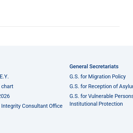
General Secretariats
Ε.Υ.
G.S. for Migration Policy
 chart
G.S. for Reception of Asyl
2026
G.S. for Vulnerable Person
Institutional Protection
Integrity Consultant Office