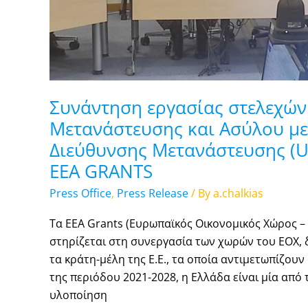
της
Νορβηγικής
Διεύθυνσης
Μετανάστευσης
(UDI)
στο
Συνάντηση εργασίας στελεχών
πλαίσιο
Μετανάστευσης και Ασύλου μ
υλοποίησης
των
Διεύθυνσης Μετανάστευσης (U
ΕΕΑ
ΕΕΑ GRANTS
GRANTS
Press Office
,
Press Release
/ By
a.chalkias
Τα EEA Grants (Ευρωπαϊκός Οικονομικός Χώρος 
στηρίζεται στη συνεργασία των χωρών του ΕΟΧ, δ
τα κράτη-μέλη της Ε.Ε., τα οποία αντιμετωπίζουν 
της περιόδου 2021-2028, η Ελλάδα είναι μία από
υλοποίηση