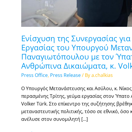
Αρμοστή
του
ΟΗΕ
για
τα
Ενίσχυση της Συνεργασίας για
Ανθρώπινα
Εργασίας του Υπουργού Μεταν
Δικαιώματα,
Παναγιωτόπουλου με τον Ύπατ
κ.
Ανθρώπινα Δικαιώματα, κ. Vol
Volker
Türk
Press Office
,
Press Release
/ By
a.chalkias
Ο Υπουργός Μετανάστευσης και Ασύλου, κ. Νίκος
περασμένης Τρίτης, γεύμα εργασίας στον Ύπατο 
Volker Türk. Στο επίκεντρο της συζήτησης βρέθηκ
μεταναστευτικής πολιτικής, τόσο σε εθνικό, όσο 
ανέλυσε στον συνομιλητή […]