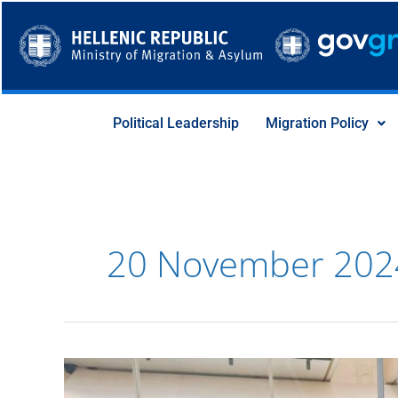
Skip
to
content
Political Leadership
Migration Policy
20 November 202
Ενίσχυση
της