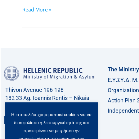
Read More »
The Ministry
Ε.Υ.ΣΥ.Δ. Μ.
Thivon Avenue 196-198
Organization
182 33 Ag. Ioannis Rentis – Nikaia
Action Plan 
Call center: 213 212 8400
Independent 
Η ιστοσελίδα χρησιμοποιεί cookies για να
Contact
διασφαλίσει τη λειτουργικότητά της και
προκειμένου να μετρήσει την
επισκεψιμότητα, τη χρήση και την