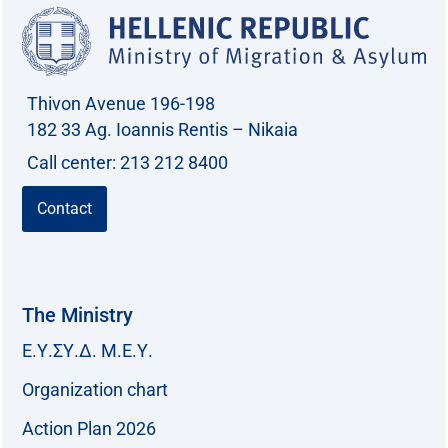
f
o
r
Thivon Avenue 196-198
:
182 33 Ag. Ioannis Rentis – Nikaia
Call center: 213 212 8400
Contact
The Ministry
Ε.Υ.ΣΥ.Δ. Μ.Ε.Υ.
Organization chart
Action Plan 2026