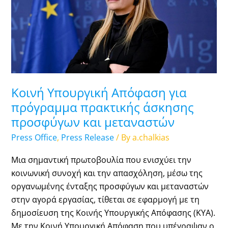
για
πρόγραμμα
πρακτικής
άσκησης
προσφύγων
και
μεταναστών
Κοινή Υπουργική Απόφαση για
πρόγραμμα πρακτικής άσκησης
προσφύγων και μεταναστών
Press Office
,
Press Release
/ By
a.chalkias
Μια σημαντική πρωτοβουλία που ενισχύει την
κοινωνική συνοχή και την απασχόληση, μέσω της
οργανωμένης ένταξης προσφύγων και μεταναστών
στην αγορά εργασίας, τίθεται σε εφαρμογή με τη
δημοσίευση της Κοινής Υπουργικής Απόφασης (ΚΥΑ).
Με την Κοινή Υπουργική Απόφαση που υπέγραψαν ο