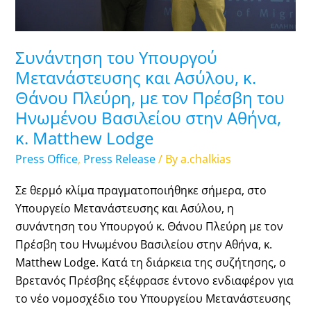
με
τον
Πρέσβη
Συνάντηση του Υπουργού
του
Μετανάστευσης και Ασύλου, κ.
Ηνωμένου
Θάνου Πλεύρη, με τον Πρέσβη του
Βασιλείου
Ηνωμένου Βασιλείου στην Αθήνα,
στην
κ. Matthew Lodge
Αθήνα,
κ.
Press Office
,
Press Release
/ By
a.chalkias
Matthew
Σε θερμό κλίμα πραγματοποιήθηκε σήμερα, στο
Lodge
Υπουργείο Μετανάστευσης και Ασύλου, η
συνάντηση του Υπουργού κ. Θάνου Πλεύρη με τον
Πρέσβη του Ηνωμένου Βασιλείου στην Αθήνα, κ.
Matthew Lodge. Κατά τη διάρκεια της συζήτησης, ο
Βρετανός Πρέσβης εξέφρασε έντονο ενδιαφέρον για
το νέο νομοσχέδιο του Υπουργείου Μετανάστευσης