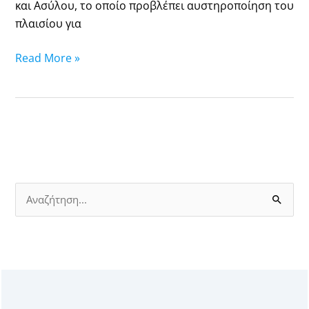
και Ασύλου, το οποίο προβλέπει αυστηροποίηση του
πλαισίου για
Read More »
S
e
a
r
c
h