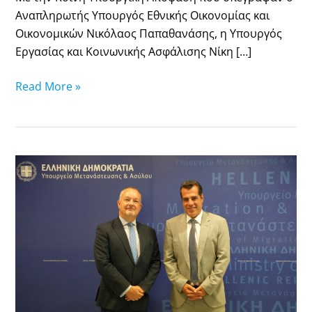
Αναπληρωτής Υπουργός Εθνικής Οικονομίας και
Οικονομικών Νικόλαος Παπαθανάσης, η Υπουργός
Εργασίας και Κοινωνικής Ασφάλισης Νίκη […]
Read More »
Συνάντηση
του
Υπουργού
Μετανάστευσης
και
Ασύλου,
κ.
Θάνου
Πλεύρη,