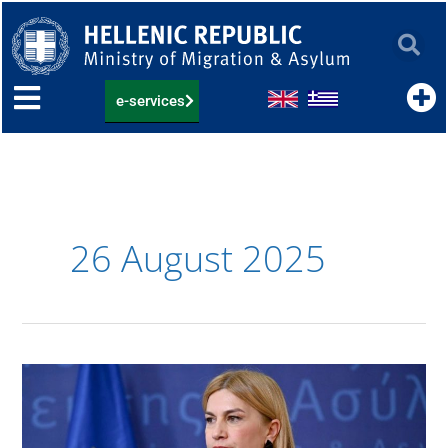
Skip
to
content
e-services
26 August 2025
Κοινή
Υπουργική
Απόφαση