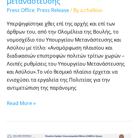
μετανάστευσης
την
Press Office
,
Press Release
/ By
a.chalkias
αντιμετώπιση
της
Υπερψηφίστηκε χθες επί της αρχής και επί των
παράνομης
άρθρων του, από την Ολομέλεια της Βουλής, το
μετανάστευσης
νομοσχέδιο του Υπουργείου Μετανάστευσης και
Ασύλου με τίτλο: «Αναμόρφωση πλαισίου και
διαδικασιών επιστροφών πολιτών τρίτων χωρών –
Λοιπές ρυθμίσεις του Υπουργείου Μετανάστευσης
και Ασύλου».Το νέο θεσμικό πλαίσιο έρχεται να
ενισχύσει τα εργαλεία της Πολιτείας για την
αντιμετώπιση της παράνομης
Read More »
Unaccompanied