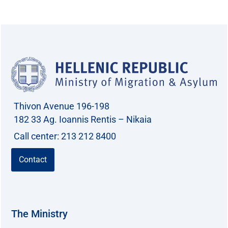
a
r
c
h
f
o
r
Thivon Avenue 196-198
:
182 33 Ag. Ioannis Rentis – Nikaia
Call center: 213 212 8400
Contact
The Ministry