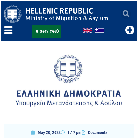
Skip
to
content
e-services
May 20, 2022
1:17 pm
Documents