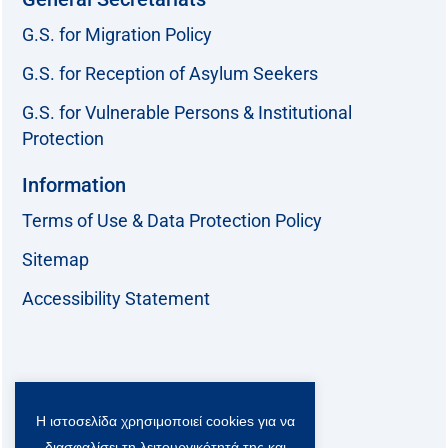
G.S. for Migration Policy
G.S. for Reception of Asylum Seekers
G.S. for Vulnerable Persons & Institutional
Protection
Information
Terms of Use & Data Protection Policy
Sitemap
Accessibility Statement
Follow us:
Η ιστοσελίδα χρησιμοποιεί cookies για να
F
T
L
Y
a
w
i
o
διασφαλίσει τη λειτουργικότητά της και