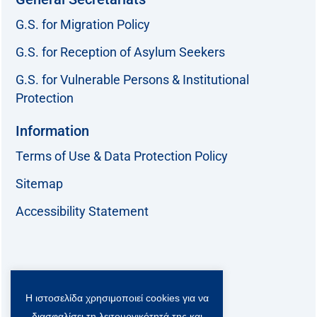
G.S. for Migration Policy
G.S. for Reception of Asylum Seekers
G.S. for Vulnerable Persons & Institutional
Protection
Information
Terms of Use & Data Protection Policy
Sitemap
Accessibility Statement
Follow us:
Η ιστοσελίδα χρησιμοποιεί cookies για να
F
T
L
Y
a
w
i
o
διασφαλίσει τη λειτουργικότητά της και