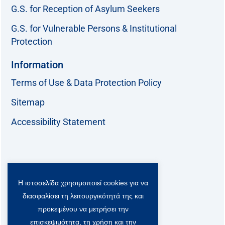
G.S. for Reception of Asylum Seekers
G.S. for Vulnerable Persons & Institutional
Protection
Information
Terms of Use & Data Protection Policy
Sitemap
Accessibility Statement
Follow us:
Η ιστοσελίδα χρησιμοποιεί cookies για να
F
T
L
Y
a
w
i
o
διασφαλίσει τη λειτουργικότητά της και
c
i
n
u
Viber Community:
προκειμένου να μετρήσει την
e
t
k
t
b
t
e
u
επισκεψιμότητα, τη χρήση και την