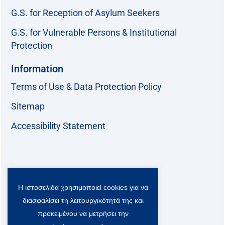
G.S. for Reception of Asylum Seekers
G.S. for Vulnerable Persons & Institutional
Protection
Information
Terms of Use & Data Protection Policy
Sitemap
Accessibility Statement
Follow us:
Η ιστοσελίδα χρησιμοποιεί cookies για να
F
T
L
Y
a
w
i
o
διασφαλίσει τη λειτουργικότητά της και
c
i
n
u
Viber Community:
προκειμένου να μετρήσει την
e
t
k
t