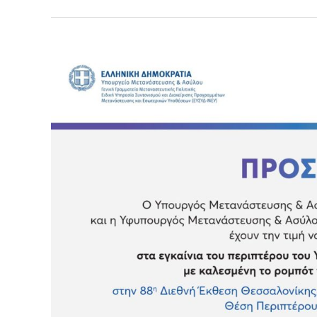
Πρόσκληση
στα
εγκαίνια
του
περιπτέρου
του
Υπουργείου
Μετανάστευσης
&
Ασύλου
στην
88η
ΔΕΘ