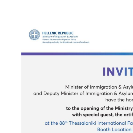
Invitation
to
the
opening
of
the
Ministry
of
Immigration
&
Asylum’s
booth
at
the
88th