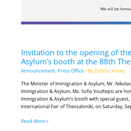
Thessaloniki
International
Fair
Invitation to the opening of th
Asylum’s booth at the 88th Thes
Announcement
,
Press Office
/ By
Στέλλα Ψιακή
The Minister of Immigration & Asylum, Mr. Nikola
Immigration & Asylum, Ms. Sofia Voultepsi are hon
Immigration & Asylum’s booth with special guest, th
International Fair of Thessaloniki, on Saturday, S
Read More »