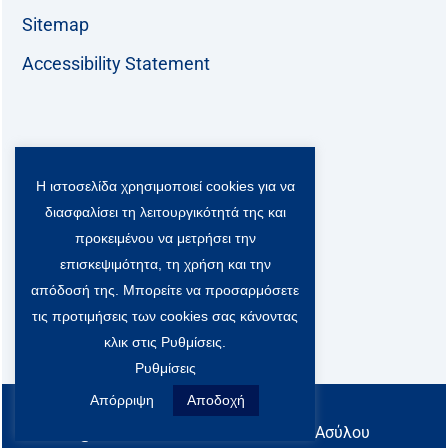
Sitemap
Accessibility Statement
Follow us:
Η ιστοσελίδα χρησιμοποιεί cookies για να
F
T
L
Y
a
w
i
o
διασφαλίσει τη λειτουργικότητά της και
c
i
n
u
Viber Community:
προκειμένου να μετρήσει την
e
t
k
t
b
t
e
u
επισκεψιμότητα, τη χρήση και την
o
e
d
b
απόδοσή της. Μπορείτε να προσαρμόσετε
o
r
i
e
τις προτιμήσεις των cookies σας κάνοντας
k
-
n
x
κλικ στις Ρυθμίσεις.
S
Ρυθμίσεις
o
c
Απόρριψη
Αποδοχή
All rights reserved
i
@ Υπουργείο Μετανάστευσης & Ασύλου
a