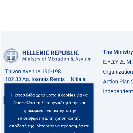
The Ministry
Ε.Υ.ΣΥ.Δ. Μ.
Thivon Avenue 196-198
Organization
182 33 Ag. Ioannis Rentis – Nikaia
Action Plan 
Call center: 213 212 8400
Independent 
Η ιστοσελίδα χρησιμοποιεί cookies για να
Contact
διασφαλίσει τη λειτουργικότητά της και
προκειμένου να μετρήσει την
επισκεψιμότητα, τη χρήση και την
απόδοσή της. Μπορείτε να προσαρμόσετε