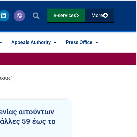
L
V
e-services
More
i
i
n
b
k
e
e
r
d
Appeals Authority
Press Office
i
n
έτους”
ενίας αιτούντων
άλλες 59 έως το