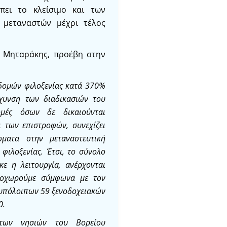
πει το κλείσιμο και των
 μεταναστών μέχρι τέλος
ς Μηταράκης, προέβη στην
ομών φιλοξενίας κατά 370%
χυνση των διαδικασιών του
δομές όσων
δε δικαιούνται
ι των επιστροφών,
συνεχίζει
σματα
στην μεταναστευτική
 φιλοξενίας
. Έ
τσι
,
το σύνολο
κε η λειτουργία
,
ανέρχονται
οχωρούμε σύμφωνα με τον
ν υπόλοιπων
5
9
ξενοδοχειακών
0
.
των νησιών του
Βορείου