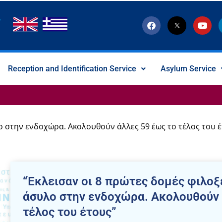
F
T
Y
a
w
o
c
i
u
e
t
t
b
t
u
o
e
b
Reception and Identification Service
Asylum Service
o
r
e
k
-
x
-
s
o
c
ο στην ενδοχώρα. Ακολουθούν άλλες 59 έως το τέλος του 
i
a
l
I
c
o
n
“Έκλεισαν οι 8 πρώτες δομές φιλοξ
άσυλο στην ενδοχώρα. Ακολουθούν 
τέλος του έτους”