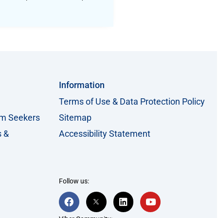
Information
Terms of Use & Data Protection Policy
um Seekers
Sitemap
s &
Accessibility Statement
Follow us:
F
T
L
Y
a
w
i
o
c
i
n
u