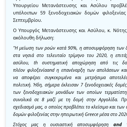
Υπουργείου Μετανάστευσης και Ασύλου προβλέ
υπόλοιπων 59 ξενοδοχειακών δομών φιλοξενίας
Σεπτεμβρίου.
Ο Υπουργός Μετανάστευσης και Ασύλου, κ. Νότη
ακόλουθη δήλωση:
"
Η μείωση των ροών
κατά 90%
,
η αποσυμφόρηση των δ
σ
τα
νησιά
στο τελευταίο τρίμηνο του 2020
,
η επιτά
ασύλου
,
th
συστηματική
αποχώρηση από τις 
πλέον
φιλοξενία
and
η επανέναρξη των απελάσεων κα
να
αποφέρει συγκεκριμένα και μετρήσιμα αποτελέ
πολιτική
.
Ήδη
,
σήμερα
έκλεισαν
7
ξενοδοχειακές
δομές
των ξενοδοχειακών μονάδων
των οποίων τερματίστη
συνολικά σε 8 μαζί με τη δομή στ
ην
Αργολίδα. Πρ
σχεδιασμό μας
,
ο οποίος
προβλέπει το κλείσιμο και τω
δομών φιλοξενίας στην
ηπειρωτική
Greece
μέσα στο 202
Στόχος μας η
ουσιαστική
αποσυμφόρηση
and