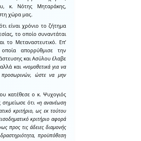
υ, κ. Νότης Μηταράκης,
στη χώρα μας.
τι είναι χρόνιο το ζήτημα
εσίας, το οποίο συναντάται
αι το Μεταναστευτικό. Επ’
οποία απορρύθμισε την
άστευσης και Ασύλου έλαβε
 αλλά και
«νομοθετικά για να
ι προσωρινών, ώστε να μην
ου κατέθεσε ο κ. Ψυχογιός
ς σημείωσε ότι
«η ανανέωση
τικό κριτήριο, ως εκ τούτου
 εισοδηματικό κριτήριο αφορά
«ως προς τις άδειες διαμονής
 δραστηριότητα, προϋπόθεση