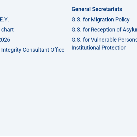
General Secretariats
Ε.Υ.
G.S. for Migration Policy
 chart
G.S. for Reception of Asyl
2026
G.S. for Vulnerable Person
Institutional Protection
Integrity Consultant Office