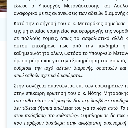
έδωσε ο Υπουργός Μετανάστευσης και Ασύλο
αναφορικά με τις ανανεώσεις των αδειών διαμονής 
Κατά την εισήγησή του ο κ. Μηταράκης σημείωσε ό
της μη ενιαίας ερμηνείας και εφαρμογής της νομοθ
σε πολλούς τομείς, όπως το ασφαλιστικό αλλά κ
αυτού επεσήμανε πως από την πανδημία η 
καθημερινότητα όλων, ωστόσο το Υπουργείο Μεταν
άμεσα μέτρα και για την εξυπηρέτηση του κοινού,
ρυθμίσει την ισχύ αδειών διαμονής, οριστικών κα
απωλεσθούν σχετικά δικαιώματα».
Στην συνέχεια απαντώντας επί των ερωτημάτων π
στην επίκαιρη ερώτησή του ο κ. Νότης Μηταράκη
του καθεστώτος επί μακρόν δεν περιλαμβάνει εισοδημα
δεν τίθεται ζήτημα απώλειάς του για το λόγο αυτό. Το
στην πρόσβαση στο καθεστώς»
. Συμπλήρωσε δε πως
που παρέχουν δικαίωμα στην ανεξάρτητη οικονομική