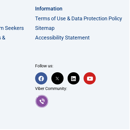
Information
Terms of Use & Data Protection Policy
um Seekers
Sitemap
s &
Accessibility Statement
Follow us:
F
T
L
Y
a
w
i
o
c
i
n
u
Viber Community:
e
t
k
t
b
t
e
u
o
e
d
b
o
r
i
e
k
-
n
x
S
o