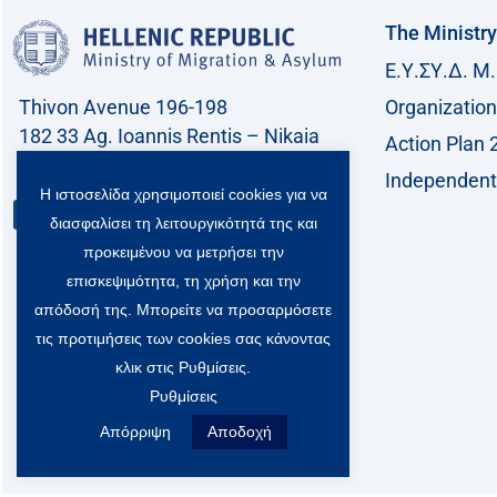
The Ministry
Ε.Υ.ΣΥ.Δ. Μ.
Thivon Avenue 196-198
Organization
182 33 Ag. Ioannis Rentis – Nikaia
Action Plan 
Call center: 213 212 8400
Independent 
Η ιστοσελίδα χρησιμοποιεί cookies για να
Contact
διασφαλίσει τη λειτουργικότητά της και
προκειμένου να μετρήσει την
επισκεψιμότητα, τη χρήση και την
απόδοσή της. Μπορείτε να προσαρμόσετε
τις προτιμήσεις των cookies σας κάνοντας
κλικ στις Ρυθμίσεις.
Ρυθμίσεις
Απόρριψη
Αποδοχή