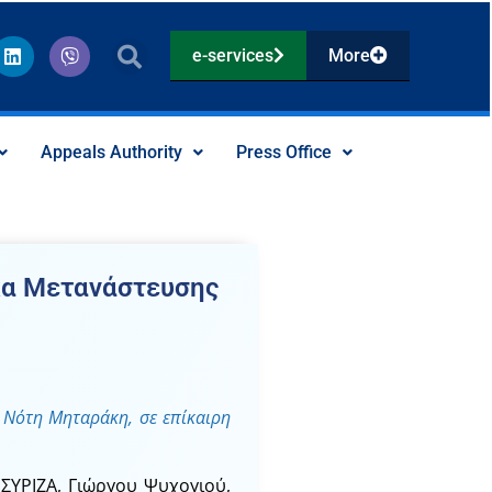
L
V
e-services
More
i
i
n
b
k
e
e
r
d
Appeals Authority
Press Office
i
n
κα Μετανάστευσης
 Νότη Μηταράκη, σε επίκαιρη
ΣΥΡΙΖΑ, Γιώργου Ψυχογιού,