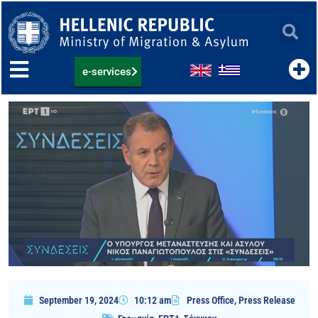
Skip
to
content
e-services
September 19, 2024
10:12 am
Press Office
,
Press Release