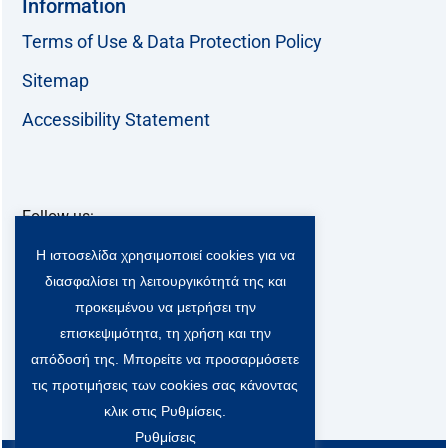
Information
Terms of Use & Data Protection Policy
Sitemap
Accessibility Statement
Follow us:
F
T
L
Y
Η ιστοσελίδα χρησιμοποιεί cookies για να
a
w
i
o
c
i
n
u
διασφαλίσει τη λειτουργικότητά της και
Viber Community:
e
t
k
t
προκειμένου να μετρήσει την
b
t
e
u
επισκεψιμότητα, τη χρήση και την
o
e
d
b
o
r
i
e
απόδοσή της. Μπορείτε να προσαρμόσετε
k
-
n
τις προτιμήσεις των cookies σας κάνοντας
x
κλικ στις Ρυθμίσεις.
S
o
Ρυθμίσεις