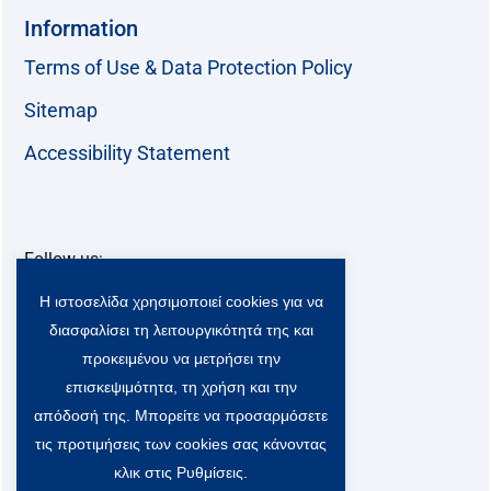
Information
Terms of Use & Data Protection Policy
Sitemap
Accessibility Statement
Follow us:
F
T
L
Y
Η ιστοσελίδα χρησιμοποιεί cookies για να
a
w
i
o
c
i
n
u
διασφαλίσει τη λειτουργικότητά της και
Viber Community:
e
t
k
t
προκειμένου να μετρήσει την
b
t
e
u
επισκεψιμότητα, τη χρήση και την
o
e
d
b
o
r
i
e
απόδοσή της. Μπορείτε να προσαρμόσετε
k
-
n
τις προτιμήσεις των cookies σας κάνοντας
x
κλικ στις Ρυθμίσεις.
S