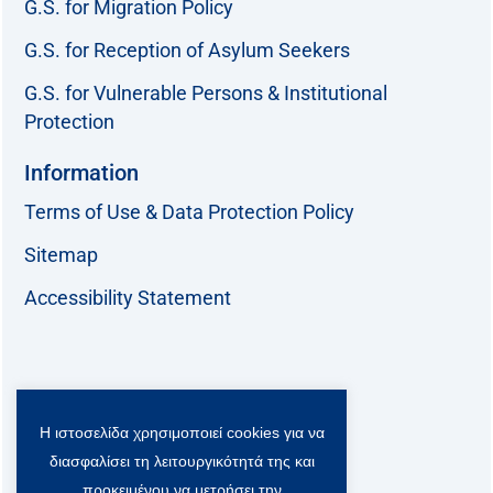
G.S. for Migration Policy
G.S. for Reception of Asylum Seekers
G.S. for Vulnerable Persons & Institutional
Protection
Information
Terms of Use & Data Protection Policy
Sitemap
Accessibility Statement
Follow us:
Η ιστοσελίδα χρησιμοποιεί cookies για να
F
T
L
Y
a
w
i
o
διασφαλίσει τη λειτουργικότητά της και
c
i
n
u
Viber Community:
προκειμένου να μετρήσει την