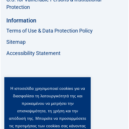
Protection
Information
Terms of Use & Data Protection Policy
Sitemap
Accessibility Statement
Follow us:
Η ιστοσελίδα χρησιμοποιεί cookies για να
F
T
L
Y
a
w
i
o
διασφαλίσει τη λειτουργικότητά της και
c
i
n
u
Viber Community:
προκειμένου να μετρήσει την
e
t
k
t
b
t
e
u
επισκεψιμότητα, τη χρήση και την
o
e
d
b
απόδοσή της. Μπορείτε να προσαρμόσετε
o
r
i
e
τις προτιμήσεις των cookies σας κάνοντας
k
-
n