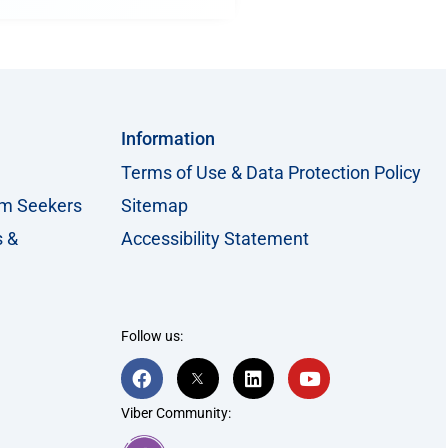
Information
Terms of Use & Data Protection Policy
um Seekers
Sitemap
s &
Accessibility Statement
Follow us:
F
T
L
Y
a
w
i
o
c
i
n
u
Viber Community:
e
t
k
t
b
t
e
u