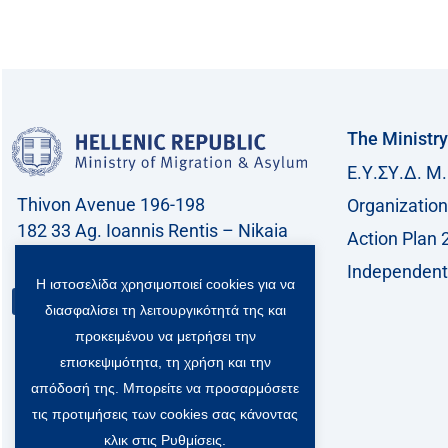
The Ministry
Ε.Υ.ΣΥ.Δ. Μ.
Thivon Avenue 196-198
Organization
182 33 Ag. Ioannis Rentis – Nikaia
Action Plan 
Call center: 213 212 8400
Independent 
Η ιστοσελίδα χρησιμοποιεί cookies για να
Contact
διασφαλίσει τη λειτουργικότητά της και
προκειμένου να μετρήσει την
επισκεψιμότητα, τη χρήση και την
απόδοσή της. Μπορείτε να προσαρμόσετε
τις προτιμήσεις των cookies σας κάνοντας
κλικ στις Ρυθμίσεις.