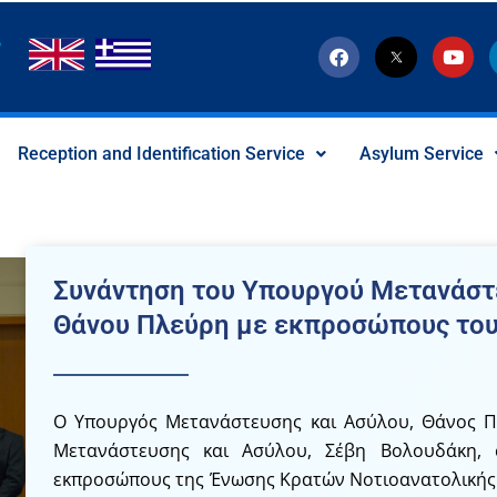
F
T
Y
a
w
o
c
i
u
e
t
t
b
t
u
o
e
b
Reception and Identification Service
Asylum Service
o
r
e
k
-
x
-
s
o
c
Συνάντηση του Υπουργού Μετανάστ
i
a
Θάνου Πλεύρη με εκπροσώπους το
l
I
c
o
n
Ο Υπουργός Μετανάστευσης και Ασύλου, Θάνος Π
Μετανάστευσης και Ασύλου, Σέβη Βολουδάκη,
εκπροσώπους της Ένωσης Κρατών Νοτιοανατολικής Α