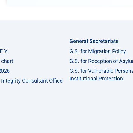
General Secretariats
Ε.Υ.
G.S. for Migration Policy
 chart
G.S. for Reception of Asyl
2026
G.S. for Vulnerable Person
Institutional Protection
Integrity Consultant Office