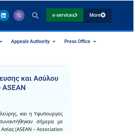
L
V
e-services
More
i
i
n
b
k
e
e
r
d
Appeals Authority
Press Office
i
n
ευσης και Ασύλου
υ ASEAN
λεύρης, και η Υφυπουργός
 συναντήθηκαν σήμερα με
σίας (ASEAN – Association