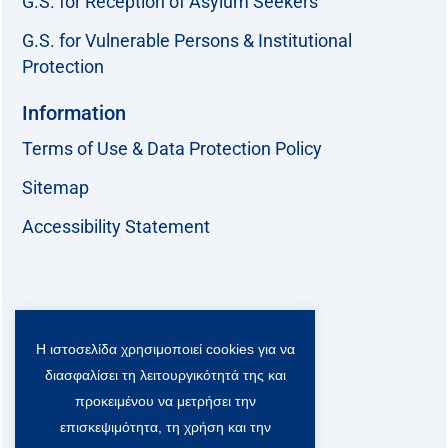
G.S. for Reception of Asylum Seekers
G.S. for Vulnerable Persons & Institutional
Protection
Information
Terms of Use & Data Protection Policy
Sitemap
Accessibility Statement
Follow us:
Η ιστοσελίδα χρησιμοποιεί cookies για να
F
T
L
Y
a
w
i
o
διασφαλίσει τη λειτουργικότητά της και
c
i
n
u
Viber Community:
προκειμένου να μετρήσει την
e
t
k
t
b
t
e
u
επισκεψιμότητα, τη χρήση και την