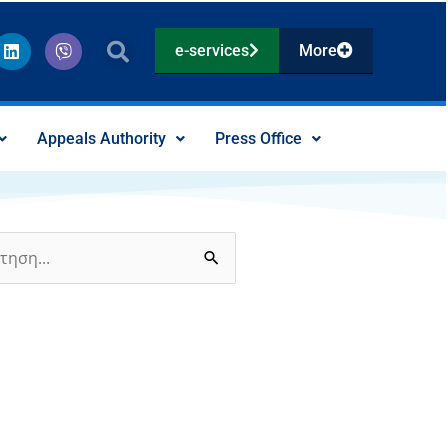
L
V
e-services
More
i
i
n
b
k
e
e
r
d
Appeals Authority
Press Office
i
n