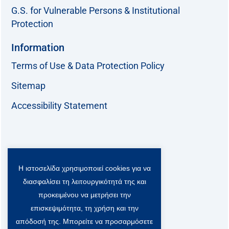
G.S. for Vulnerable Persons & Institutional
Protection
Information
Terms of Use & Data Protection Policy
Sitemap
Accessibility Statement
Follow us:
Η ιστοσελίδα χρησιμοποιεί cookies για να
F
T
L
Y
a
w
i
o
διασφαλίσει τη λειτουργικότητά της και
c
i
n
u
Viber Community:
προκειμένου να μετρήσει την
e
t
k
t
b
t
e
u
επισκεψιμότητα, τη χρήση και την
o
e
d
b
απόδοσή της. Μπορείτε να προσαρμόσετε