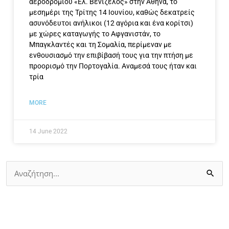
αεροδρομίου «Ελ. Βενιζέλος» στην Αθήνα, το
μεσημέρι της Τρίτης 14 Ιουνίου, καθώς δεκατρείς
ασυνόδευτοι ανήλικοι (12 αγόρια και ένα κορίτσι)
με χώρες καταγωγής το Αφγανιστάν, το
Μπαγκλαντές και τη Σομαλία, περίμεναν με
ενθουσιασμό την επιβίβασή τους για την πτήση με
προορισμό την Πορτογαλία. Αναμεσά τους ήταν και
τρία
MORE
14 June 2022
Search
for: