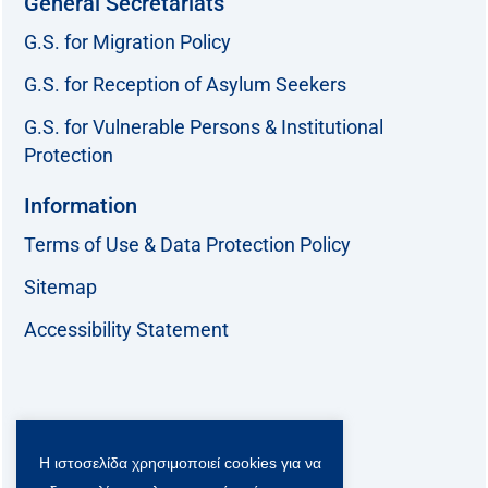
General Secretariats
G.S. for Migration Policy
G.S. for Reception of Asylum Seekers
G.S. for Vulnerable Persons & Institutional
Protection
Information
Terms of Use & Data Protection Policy
Sitemap
Accessibility Statement
Follow us:
Η ιστοσελίδα χρησιμοποιεί cookies για να
F
T
L
Y