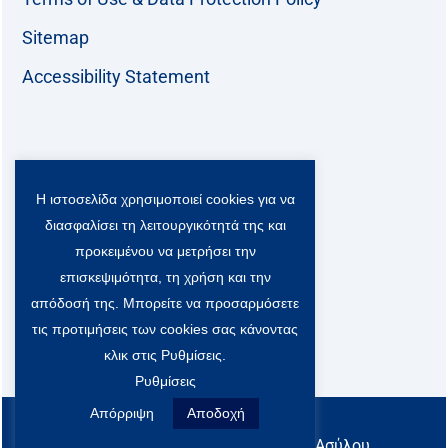
Sitemap
Accessibility Statement
Follow us:
Η ιστοσελίδα χρησιμοποιεί cookies για να
F
T
L
Y
a
w
i
o
διασφαλίσει τη λειτουργικότητά της και
c
i
n
u
Viber Community:
προκειμένου να μετρήσει την
e
t
k
t
b
t
e
u
επισκεψιμότητα, τη χρήση και την
o
e
d
b
απόδοσή της. Μπορείτε να προσαρμόσετε
o
r
i
e
τις προτιμήσεις των cookies σας κάνοντας
k
-
n
x
κλικ στις Ρυθμίσεις.
S
Ρυθμίσεις
o
c
Απόρριψη
Αποδοχή
All rights reserved
i
@ Υπουργείο Μετανάστευσης & Ασύλου