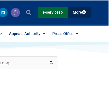
L
V
e-services
More
i
i
n
b
k
e
e
r
d
Appeals Authority
Press Office
i
n