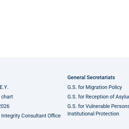
General Secretariats
Ε.Υ.
G.S. for Migration Policy
 chart
G.S. for Reception of Asyl
2026
G.S. for Vulnerable Person
Institutional Protection
Integrity Consultant Office