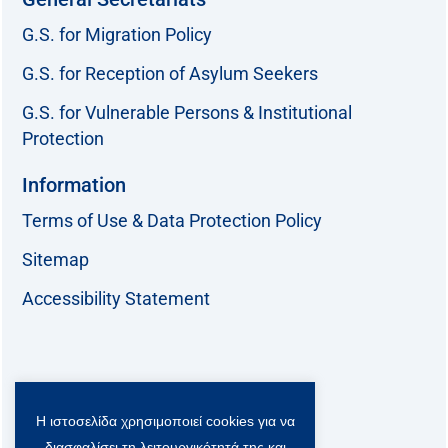
G.S. for Migration Policy
G.S. for Reception of Asylum Seekers
G.S. for Vulnerable Persons & Institutional
Protection
Information
Terms of Use & Data Protection Policy
Sitemap
Accessibility Statement
Follow us:
Η ιστοσελίδα χρησιμοποιεί cookies για να
F
T
L
Y
a
w
i
o
διασφαλίσει τη λειτουργικότητά της και