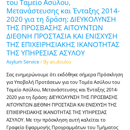
του Ταμείο Ασύλου,
Προτάσεων
Μετανάστευσης και Ένταξης 2014-
για
2020 για τη δράση: ΔΙΕΥΚΟΛΥΝΣΗ
τον
ΤΗΣ ΠΡΟΣΒΑΣΗΣ ΑΙΤΟΥΝΤΩΝ
Τομέα
ΔΙΕΘΝΗ ΠΡΟΣΤΑΣΙΑ ΚΑΙ ΕΝΙΣΧΥΣΗ
Ασύλου
ΤΗΣ ΕΠΙΧΕΙΡΗΣΙΑΚΗΣ ΙΚΑΝΟΤΗΤΑΣ
του
ΤΗΣ ΥΠΗΡΕΣΙΑΣ ΑΣΥΛΟΥ
Ταμείο
Ασύλου,
Asylum Service
/ By
an.doulos
Μετανάστευσης
Σας ενημερώνουμε ότι εκδόθηκε σήμερα Πρόσκληση
και
για Υποβολή Προτάσεων για τον Τομέα Ασύλου του
Ένταξης
Ταμείο Ασύλου, Μετανάστευσης και Ένταξης 2014-
2014-
2020 για τη δράση: ΔΙΕΥΚΟΛΥΝΣΗ ΤΗΣ ΠΡΟΣΒΑΣΗΣ
2020
ΑΙΤΟΥΝΤΩΝ ΔΙΕΘΝΗ ΠΡΟΣΤΑΣΙΑ ΚΑΙ ΕΝΙΣΧΥΣΗ ΤΗΣ
για
ΕΠΙΧΕΙΡΗΣΙΑΚΗΣ ΙΚΑΝΟΤΗΤΑΣ ΤΗΣ ΥΠΗΡΕΣΙΑΣ
τη
ΑΣΥΛΟΥ. Με την πρόσκληση αυτή καλείται το
δράση:
Γραφείο Εφαρμογής Προγραμμάτων του Τμήματος
ΔΙΕΥΚΟΛΥΝΣΗ