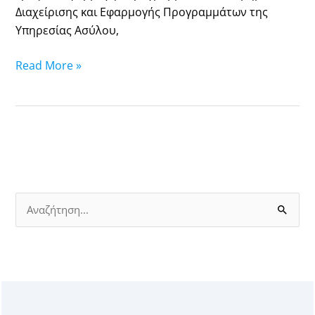
Διαχείρισης και Εφαρμογής Προγραμμάτων της
ΤΗΣ
Υπηρεσίας Ασύλου,
ΠΡΟΣΒΑΣΗΣ
ΑΙΤΟΥΝΤΩΝ
Read More »
ΔΙΕΘΝΗ
ΠΡΟΣΤΑΣΙΑ
ΚΑΙ
ΕΝΙΣΧΥΣΗ
ΤΗΣ
ΕΠΙΧΕΙΡΗΣΙΑΚΗΣ
ΙΚΑΝΟΤΗΤΑΣ
ΤΗΣ
S
ΥΠΗΡΕΣΙΑΣ
e
ΑΣΥΛΟΥ
a
r
c
h