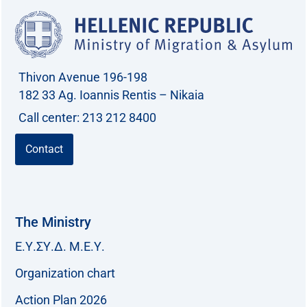
f
o
r
Thivon Avenue 196-198
:
182 33 Ag. Ioannis Rentis – Nikaia
Call center: 213 212 8400
Contact
The Ministry
Ε.Υ.ΣΥ.Δ. Μ.Ε.Υ.
Organization chart
Action Plan 2026