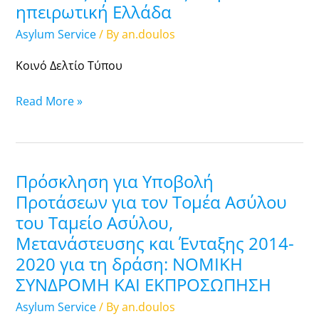
Ξεκινά
ηπειρωτική Ελλάδα
σήμερα
Asylum Service
/ By
an.doulos
η
προ-
Κοινό Δελτίο Τύπου
καταγραφή
αιτούντων
Read More »
διεθνούς
προστασίας
στην
ηπειρωτική
Πρόσκληση για Υποβολή
Πρόσκληση
Ελλάδα
για
Προτάσεων για τον Τομέα Ασύλου
Υποβολή
του Ταμείο Ασύλου,
Προτάσεων
Μετανάστευσης και Ένταξης 2014-
για
2020 για τη δράση: ΝΟΜΙΚΗ
τον
ΣΥΝΔΡΟΜΗ ΚΑΙ ΕΚΠΡΟΣΩΠΗΣΗ
Τομέα
Asylum Service
/ By
an.doulos
Ασύλου