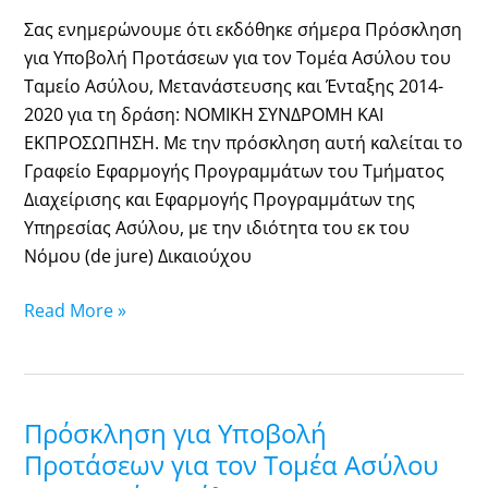
του
Σας ενημερώνουμε ότι εκδόθηκε σήμερα Πρόσκληση
Ταμείο
για Υποβολή Προτάσεων για τον Τομέα Ασύλου του
Ασύλου,
Ταμείο Ασύλου, Μετανάστευσης και Ένταξης 2014-
Μετανάστευσης
2020 για τη δράση: ΝΟΜΙΚΗ ΣΥΝΔΡΟΜΗ ΚΑΙ
και
ΕΚΠΡΟΣΩΠΗΣΗ. Με την πρόσκληση αυτή καλείται το
Ένταξης
Γραφείο Εφαρμογής Προγραμμάτων του Τμήματος
2014-
Διαχείρισης και Εφαρμογής Προγραμμάτων της
2020
Υπηρεσίας Ασύλου, με την ιδιότητα του εκ του
για
Νόμου (de jure) Δικαιούχου
τη
δράση:
Read More »
ΝΟΜΙΚΗ
ΣΥΝΔΡΟΜΗ
ΚΑΙ
ΕΚΠΡΟΣΩΠΗΣΗ
Πρόσκληση για Υποβολή
Πρόσκληση
για
Προτάσεων για τον Τομέα Ασύλου
Υποβολή