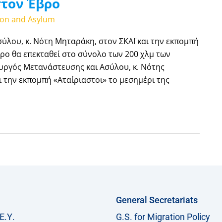
στον Έβρο
tion and Asylum
λου, κ. Νότη Μηταράκη, στον ΣΚΑΪ και την εκπομπή
ρο θα επεκταθεί στο σύνολο των 200 χλμ των
υργός Μετανάστευσης και Ασύλου, κ. Νότης
 την εκπομπή «Αταίριαστοι» το μεσημέρι της
General Secretariats
Ε.Υ.
G.S. for Migration Policy