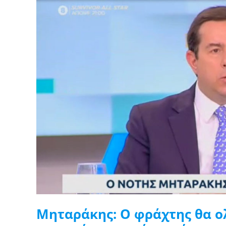
Μηταράκης:
Ο
φράχτης
θα
ολοκληρωθεί,
συζητάμε
ήδη
για
την
επόμενη
επέκτασή
του
στον
Έβρο
Μηταράκης: Ο φράχτης θα ο