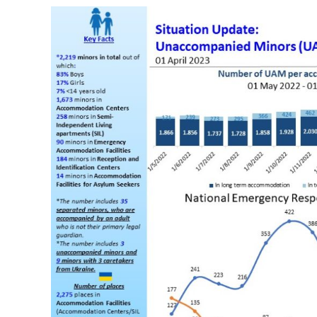
Ασυνόδευτα
Ανήλικα
–
Στοιχεία
Απριλίου
2023