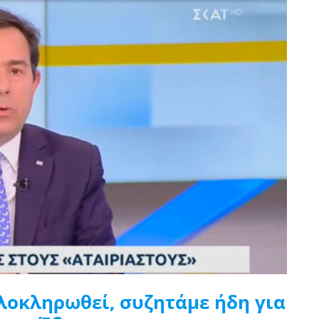
λοκληρωθεί, συζητάμε ήδη για