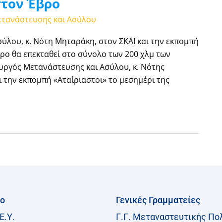
στον Έβρο
ετανάστευσης και Ασύλου
λου, κ. Νότη Μηταράκη, στον ΣΚΑΪ και την εκπομπή
ρο θα επεκταθεί στο σύνολο των 200 χλμ των
υργός Μετανάστευσης και Ασύλου, κ. Νότης
 την εκπομπή «Αταίριαστοι» το μεσημέρι της
ίο
Γενικές Γραμματείες
Ε.Υ.
Γ.Γ. Μεταναστευτικής Πο