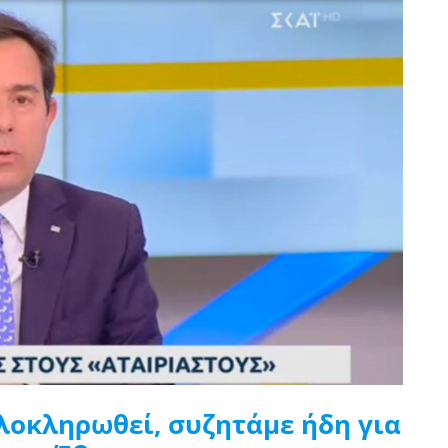
λοκληρωθεί, συζητάμε ήδη για