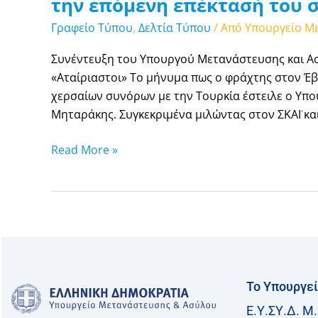
την επόμενη επέκτασή του 
Γραφείο Τύπου
,
Δελτία Τύπου
/ Από
Υπουργείο Μ
Συνέντευξη του Υπουργού Μετανάστευσης και Ασύ
«Αταίριαστοι» Το μήνυμα πως ο φράχτης στον Έβ
χερσαίων συνόρων με την Τουρκία έστειλε ο Υπο
Μηταράκης. Συγκεκριμένα μιλώντας στον ΣΚΑΪ και
Read More »
Το Υπουργε
Ε.Υ.ΣΥ.Δ. Μ.