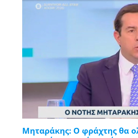
Μηταράκης:
Ο
φράχτης
θα
ολοκληρωθεί,
συζητάμε
ήδη
για
την
επόμενη
επέκτασή
του
στον
Έβρο
Μηταράκης: Ο φράχτης θα ο