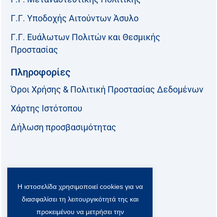
Γ.Γ. Υποδοχής Αιτούντων Άσυλο
Γ.Γ. Ευάλωτων Πολιτών και Θεσμικής
Προστασίας
Πληροφορίες
Όροι Χρήσης & Πολιτική Προστασίας Δεδομένων
Χάρτης Ιστότοπου
Δήλωση προσβασιμότητας
Ακολουθήστε μας:
Η ιστοσελίδα χρησιμοποιεί cookies για να
F
T
L
Y
a
w
i
o
διασφαλίσει τη λειτουργικότητά της και
c
i
n
u
Viber Community:
προκειμένου να μετρήσει την
e
t
k
t