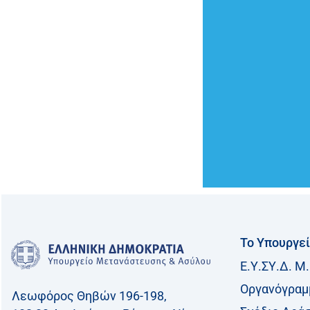
Το Υπουργε
Ε.Υ.ΣΥ.Δ. Μ.
Οργανόγραμ
Λεωφόρος Θηβών 196-198,