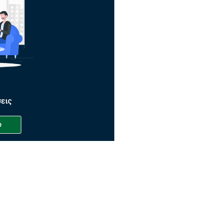
εις
ώ