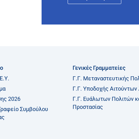
ίο
Γενικές Γραμματείες
Ε.Υ.
Γ.Γ. Μεταναστευτικής Πο
μα
Γ.Γ. Υποδοχής Αιτούντων
σης 2026
Γ.Γ. Ευάλωτων Πολιτών κ
Προστασίας
Γραφείο Συμβούλου
ας