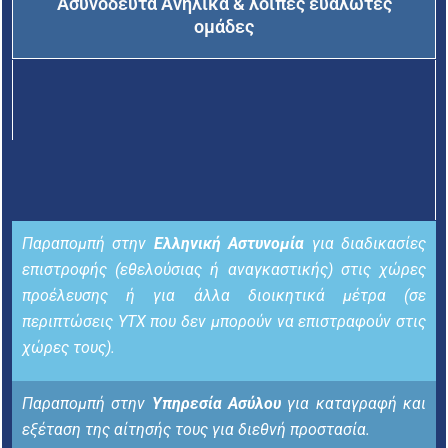
Ασυνόδευτα Ανήλικα & λοιπές ευάλωτες
ομάδες
Παραπομπή στην
Ελληνική Αστυνομία
για διαδικασίες
επιστροφής (εθελούσιας ή αναγκαστικής) στις χώρες
προέλευσης ή για άλλα διοικητικά μέτρα (σε
περιπτώσεις ΥΤΧ που δεν μπορούν να επιστραφούν στις
χώρες τους).
Παραπομπή στην
Υπηρεσία Ασύλου
για καταγραφή και
εξέταση της αίτησής τους για διεθνή προστασία.