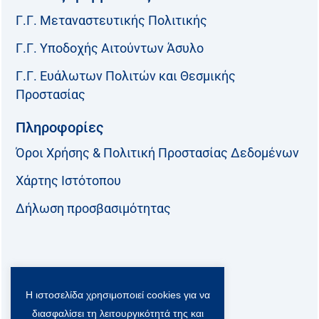
Γ.Γ. Μεταναστευτικής Πολιτικής
Γ.Γ. Υποδοχής Αιτούντων Άσυλο
Γ.Γ. Ευάλωτων Πολιτών και Θεσμικής
Προστασίας
Πληροφορίες
Όροι Χρήσης & Πολιτική Προστασίας Δεδομένων
Χάρτης Ιστότοπου
Δήλωση προσβασιμότητας
Ακολουθήστε μας:
Η ιστοσελίδα χρησιμοποιεί cookies για να
F
T
L
Y
a
w
i
o
διασφαλίσει τη λειτουργικότητά της και