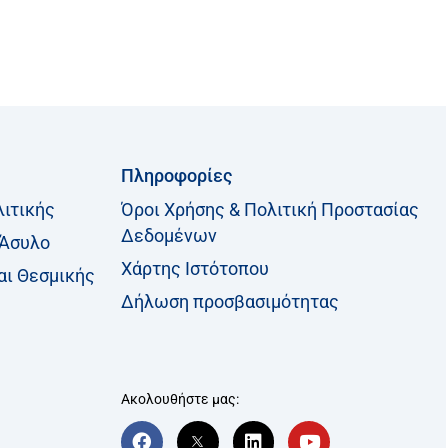
Πληροφορίες
λιτικής
Όροι Χρήσης & Πολιτική Προστασίας
Δεδομένων
 Άσυλο
Χάρτης Ιστότοπου
αι Θεσμικής
Δήλωση προσβασιμότητας
Ακολουθήστε μας:
F
T
L
Y