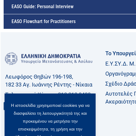
EASO Guide: Personal Interview
EASO Flowchart for Practitioners
Το Υπουργε
Ε.Υ.ΣΥ.Δ. Μ.
Οργανόγραμ
Λεωφόρος Θηβών 196-198,
Σχέδιο Δρά
182 33 Aγ. Ιωάννης Ρέντης - Νίκαια
Αυτοτελές 
Τηλεφωνικό Kέντρο: 213 212 8400
Ακεραιότητ
Η ιστοσελίδα χρησιμοποιεί cookies για να
Επικοινωνία
διασφαλίσει τη λειτουργικότητά της και
προκειμένου να μετρήσει την
επισκεψιμότητα, τη χρήση και την