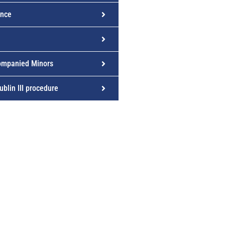
ence
companied Minors
ublin III procedure