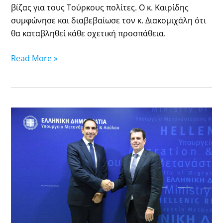
βίζας για τους Τούρκους πολίτες. Ο κ. Καιρίδης
συμφώνησε και διαβεβαίωσε τον κ. Διακομιχάλη ότι
θα καταβληθεί κάθε σχετική προσπάθεια.
Read More »
Δ.
Καιρίδης
–
Κ.
Ιωάννου:
Ελλάδα
και
Κύπρος
υπέρ