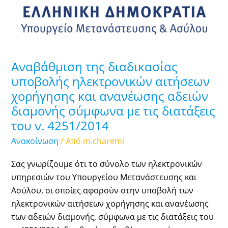
αιτήσεων
χορήγησης
και
ανανέωσης
αδειών
Αναβάθμιση της διαδικασίας
διαμονής
υποβολής ηλεκτρονικών αιτήσεων
σύμφωνα
χορήγησης και ανανέωσης αδειών
με
διαμονής σύμφωνα με τις διατάξεις
τις
του ν. 4251/2014
διατάξεις
του
Ανακοίνωση
/ Από
m.charemi
ν.
4251/2014
Σας γνωρίζουμε ότι το σύνολο των ηλεκτρονικών
υπηρεσιών του Υπουργείου Μετανάστευσης και
Ασύλου, οι οποίες αφορούν στην υποβολή των
ηλεκτρονικών αιτήσεων χορήγησης και ανανέωσης
των αδειών διαμονής, σύμφωνα με τις διατάξεις του