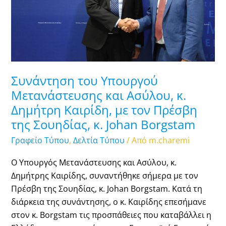
κ.
Δημήτρη
Καιρίδη,
με
τον
Πρέσβη
Συνάντηση του Υπουργού
της
Μετανάστευσης και Ασύλου, κ.
Σουηδίας,
Δημήτρη Καιρίδη, με τον Πρέσβη
κ.
της Σουηδίας, κ. Johan Borgstam
Johan
Γραφείο Τύπου
,
Δελτία Τύπου
/ Από
m.charemi
Borgstam
Ο Υπουργός Μετανάστευσης και Ασύλου, κ.
Δημήτρης Καιρίδης, συναντήθηκε σήμερα με τον
Πρέσβη της Σουηδίας, κ. Johan Borgstam. Κατά τη
διάρκεια της συνάντησης, ο κ. Καιρίδης επεσήμανε
στον κ. Borgstam τις προσπάθειες που καταβάλλει η