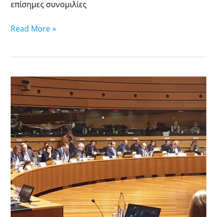
επίσημες συνομιλίες
Read More »
Η
κρίση
στη
Μέση
Ανατολή
στο
Συμβούλιο
Εσωτερικών
Υποθέσεων