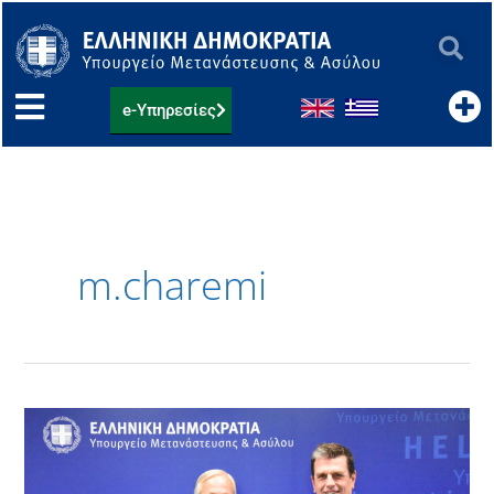
Μετάβαση
στο
περιεχόμενο
e-Υπηρεσίες
m.charemi
Συνάντηση
του
Δ.