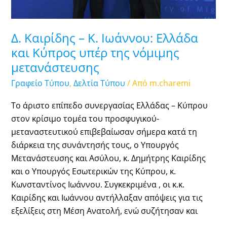
της
νόμιμης
μετανάστευσης
Δ. Καιρίδης – Κ. Ιωάννου: Ελλάδα
και Κύπρος υπέρ της νόμιμης
μετανάστευσης
Γραφείο Τύπου
,
Δελτία Τύπου
/ Από
m.charemi
Tο άριστο επίπεδο συνεργασίας Ελλάδας – Κύπρου
στον κρίσιμο τομέα του προσφυγικού-
μεταναστευτικού επιβεβαίωσαν σήμερα κατά τη
διάρκεια της συνάντησής τους, ο Υπουργός
Μετανάστευσης και Ασύλου, κ. Δημήτρης Καιρίδης
και ο Υπουργός Εσωτερικών της Κύπρου, κ.
Κωνσταντίνος Ιωάννου. Συγκεκριμένα , οι κ.κ.
Καιρίδης και Ιωάννου αντήλλαξαν απόψεις για τις
εξελίξεις στη Μέση Ανατολή, ενώ συζήτησαν και