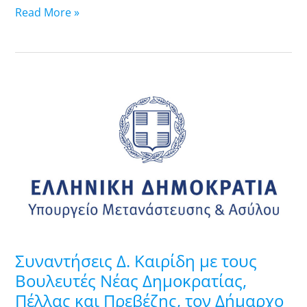
Read More »
Συναντήσεις
Δ.
Καιρίδη
με
τους
Βουλευτές
Νέας
Δημοκρατίας,
Πέλλας
και
Συναντήσεις Δ. Καιρίδη με τους
Πρεβέζης,
Βουλευτές Νέας Δημοκρατίας,
τον
Πέλλας και Πρεβέζης, τον Δήμαρχο
Δήμαρχο