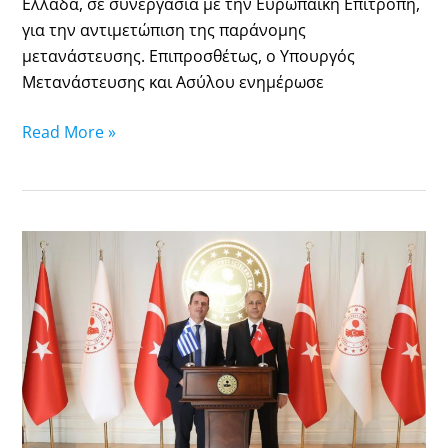
Ελλάδα, σε συνεργασία με την Ευρωπαϊκή Επιτροπή,
για την αντιμετώπιση της παράνομης
μετανάστευσης. Επιπροσθέτως, ο Υπουργός
Μετανάστευσης και Ασύλου ενημέρωσε
Read More »
Επίσημη
επίσκεψη
του
Υπουργού
Μετανάστευσης
και
Ασύλου,
κ.