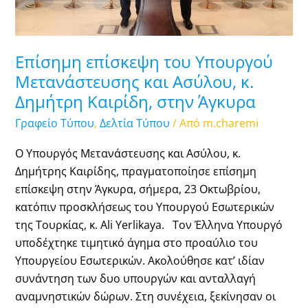
Δημήτρη
Καιρίδη,
στην
Άγκυρα
Επίσημη επίσκεψη του Υπουργού
Μετανάστευσης και Ασύλου, κ.
Δημήτρη Καιρίδη, στην Άγκυρα
Γραφείο Τύπου
,
Δελτία Τύπου
/ Από
m.charemi
Ο Υπουργός Μετανάστευσης και Ασύλου, κ.
Δημήτρης Καιρίδης, πραγματοποίησε επίσημη
επίσκεψη στην Άγκυρα, σήμερα, 23 Οκτωβρίου,
κατόπιν προσκλήσεως του Υπουργού Εσωτερικών
της Τουρκίας, κ. Ali Yerlikaya. Τον Έλληνα Υπουργό
υποδέχτηκε τιμητικό άγημα στο προαύλιο του
Υπουργείου Εσωτερικών. Ακολούθησε κατ’ ιδίαν
συνάντηση των δυο υπουργών και ανταλλαγή
αναμνηστικών δώρων. Στη συνέχεια, ξεκίνησαν οι