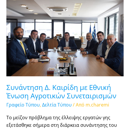
Συνάντηση
Δ.
Καιρίδη
με
Εθνική
Ένωση
Αγροτικών
Συνεταιρισμών
Συνάντηση Δ. Καιρίδη με Εθνική
Ένωση Αγροτικών Συνεταιρισμών
Γραφείο Τύπου
,
Δελτία Τύπου
/ Από
m.charemi
Το μείζον πρόβλημα της έλλειψης εργατών γης
εξετάσθηκε σήμερα στη διάρκεια συνάντησης του