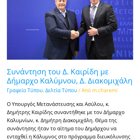
Καιρίδη
με
Δήμαρχο
Καλύμνου,
Δ.
Διακομιχάλη
Συνάντηση του Δ. Καιρίδη με
Δήμαρχο Καλύμνου, Δ. Διακομιχάλη
Γραφείο Τύπου
,
Δελτία Τύπου
/ Από
m.charemi
Ο Υπουργός Μετανάστευσης και Ασύλου, κ.
Δημήτρης Καιρίδης συναντήθηκε με τον Δήμαρχο
Καλυμνίων, κ. Δημήτρη Διακομιχάλη. Θέμα της
συνάντησης ήταν το αίτημα του Δημάρχου να
ενταχθεί η Κάλυμνος στο πρόγραμμα διευκόλυνσης