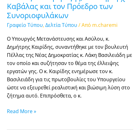
Καβάλας και τον Πρόεδρο των
Καβάλας
Συνοριοφυλάκων
και
τον
Γραφείο Τύπου
,
Δελτία Τύπου
/ Από
m.charemi
Πρόεδρο
των
Ο Υπουργός Μετανάστευσης και Ασύλου, κ.
Συνοριοφυλάκων
Δημήτρης Καιρίδης, συναντήθηκε με τον βουλευτή
Πέλλας της Νέας Δημοκρατίας κ. Λάκη Βασιλειάδη με
τον οποίο και συζήτησαν το θέμα της έλλειψης
εργατών γης. Ο κ. Καιρίδης ενημέρωσε τον κ.
Βασιλειάδη για τις πρωτοβουλίες του Υπουργείου
ώστε να εξευρεθεί ρεαλιστική και βιώσιμη λύση στο
ζήτημα αυτό. Επιπρόσθετα, ο κ.
Read More »