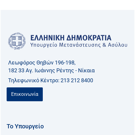
ζ
ή
τ
η
σ
η
γ
Λεωφόρος Θηβών 196-198,
ι
182 33 Aγ. Ιωάννης Ρέντης - Νίκαια
α
Τηλεφωνικό Kέντρο: 213 212 8400
:
Επικοινωνία
Το Υπουργείο