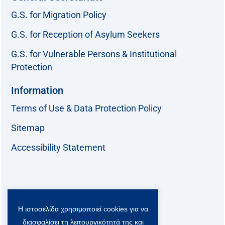
G.S. for Migration Policy
G.S. for Reception of Asylum Seekers
G.S. for Vulnerable Persons & Institutional
Protection
Information
Terms of Use & Data Protection Policy
Sitemap
Accessibility Statement
Follow us:
Η ιστοσελίδα χρησιμοποιεί cookies για να
F
T
L
Y
a
w
i
o
διασφαλίσει τη λειτουργικότητά της και