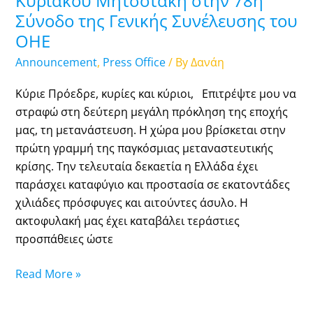
Κυριάκου Μητσοτάκη στην 78η
Συνέλευσης
Σύνοδο της Γενικής Συνέλευσης του
του
ΟΗΕ
ΟΗΕ
Announcement
,
Press Office
/ By
Δανάη
Κύριε Πρόεδρε, κυρίες και κύριοι, Επιτρέψτε μου να
στραφώ στη δεύτερη μεγάλη πρόκληση της εποχής
μας, τη μετανάστευση. Η χώρα μου βρίσκεται στην
πρώτη γραμμή της παγκόσμιας μεταναστευτικής
κρίσης. Την τελευταία δεκαετία η Ελλάδα έχει
παράσχει καταφύγιο και προστασία σε εκατοντάδες
χιλιάδες πρόσφυγες και αιτούντες άσυλο. Η
ακτοφυλακή μας έχει καταβάλει τεράστιες
προσπάθειες ώστε
Read More »