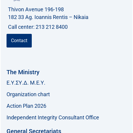
r
Thivon Avenue 196-198
:
182 33 Ag. Ioannis Rentis – Nikaia
Call center: 213 212 8400
Contact
The Ministry
Ε.Υ.ΣΥ.Δ. Μ.Ε.Υ.
Organization chart
Action Plan 2026
Independent Integrity Consultant Office
General Secretariats