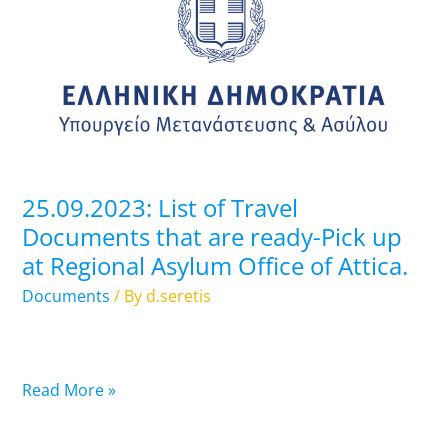
of
Travel
Documents
that
are
ready-
Pick
up
25.09.2023: List of Travel
at
Documents that are ready-Pick up
Regional
at Regional Asylum Office of Attica.
Asylum
Office
Documents
/ By
d.seretis
of
Attica.
Read More »