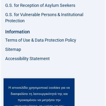
G.S. for Reception of Asylum Seekers
G.S. for Vulnerable Persons & Institutional
Protection
Information
Terms of Use & Data Protection Policy
Sitemap
Accessibility Statement
Follow us:
Η ιστοσελίδα χρησιμοποιεί cookies για να
F
T
L
Y
a
w
i
o
διασφαλίσει τη λειτουργικότητά της και
c
i
n
u
Viber Community:
προκειμένου να μετρήσει την
e
t
k
t
επισκεψιμότητα, τη χρήση και την